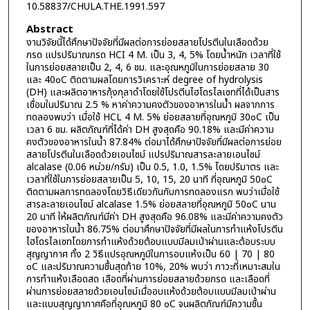
10.58837/CHULA.THE.1991.597
Abstract
งานวิจัยนี้ได้ศึกษาปัจจัยที่มีผลต่อการย่อยสลายโปรตีนในเลือดด้วย
กรด แปรปริมาณกรด HCI 4 M. เป็น 3, 4, 5% โดยน้ำหนัก เวลาที่ใช้
ในการย่อยสลายเป็น 2, 4, 6 ชม. และอุณหภูมิในการย่อยสลาย 30
และ 40๐C ติดตามผลโดยการวิเคราะห์ degree of hydrolysis
(DH) และผลิตอาหารกุ้งกุลาดำโดยใช้โปรตีนไฮโดรไลเซทที่ได้เป็นสาร
เชื่อมในปริมาณ 2.5 % หาค่าความคงตัวของอาหารในน้ำ ผลจากการ
ทดลองพบว่า เมื่อใช้ HCL 4 M. 5% ย่อยสลายที่อุณหภูมิ 30๐C เป็น
เวลา 6 ชม. ผลิตภัณฑ์ที่ได้ค่า DH สูงสุดคือ 90.18% และมีค่าความ
คงตัวของอาหารในน้ำ 87.84% ต่อมาได้ศึกษาปัจจัยที่มีผลต่อการย่อย
สลายโปรตีนในเลือดด้วยเอนไซม์ แปรปริมาณสารละลายเอนไซม์
alcalase (0.06 หน่วย/กรัม) เป็น 0.5, 1.0, 1.5% โดยปริมาตร และ
เวลาที่ใช้ในการย่อยสลายเป็น 5, 10, 15, 20 นาที ที่อุณหภูมิ 50๐C
ติดตามผลการทดลองโดยวิธีเดียวกันกับการทดลองแรก พบว่าเมื่อใช้
สารละลายเอนไซม์ alcalase 1.5% ย่อยสลายที่อุณหภูมิ 50๐C นาน
20 นาที ให้ผลิตภัณฑ์มีค่า DH สูงสุดคือ 96.08% และมีค่าความคงตัว
ของอาหารในน้ำ 86.75% ต่อมาศึกษาปัจจัยที่มีผลในการทำแห้งโปรตีน
ไฮโดรไลเซทโดยการทำแห้งด้วยต้อบแบบมีลมเป่าผ่านและต้อบระบบ
สุญญากาศ ทั้ง 2 วิธีแปรอุณหภูมิในการอบแห้งเป็น 60 | 70 | 80
๐C และปริมาณความชื้นสุดท้าย 10%, 20% พบว่า ภาวะที่เหมาะสมใน
การทำแห้งเลือดสด เลือดที่ผ่านการย่อยสลายด้วยกรด และเลือดที่
ผ่านการย่อยสลายด้วยเอนไซม์เมื่ออบแห้งด้วยต้อบแบบมีลมเป่าผ่าน
และแบบสุญญากาศคือที่อุณหภูมิ 80 ๐C จนผลิตภัณฑ์มีความชื้น