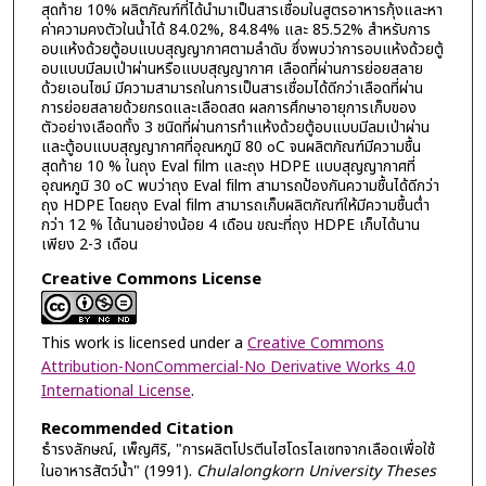
สุดท้าย 10% ผลิตภัณฑ์ที่ได้นำมาเป็นสารเชื่อมในสูตรอาหารกุ้งและหา
ค่าความคงตัวในน้ำได้ 84.02%, 84.84% และ 85.52% สำหรับการ
อบแห้งด้วยตู้อบแบบสุญญากาศตามลำดับ ซึ่งพบว่าการอบแห้งด้วยตู้
อบแบบมีลมเป่าผ่านหรือแบบสุญญากาศ เลือดที่ผ่านการย่อยสลาย
ด้วยเอนไซม์ มีความสามารถในการเป็นสารเชื่อมได้ดีกว่าเลือดที่ผ่าน
การย่อยสลายด้วยกรดและเลือดสด ผลการศึกษาอายุการเก็บของ
ตัวอย่างเลือดทั้ง 3 ชนิดที่ผ่านการทำแห้งด้วยตู้อบแบบมีลมเป่าผ่าน
และตู้อบแบบสุญญากาศที่อุณหภูมิ 80 ๐C จนผลิตภัณฑ์มีความชื้น
สุดท้าย 10 % ในถุง Eval film และถุง HDPE แบบสุญญากาศที่
อุณหภูมิ 30 ๐C พบว่าถุง Eval film สามารถป้องกันความชื้นได้ดีกว่า
ถุง HDPE โดยถุง Eval film สามารถเก็บผลิตภัณฑ์ให้มีความชื้นต่ำ
กว่า 12 % ได้นานอย่างน้อย 4 เดือน ขณะที่ถุง HDPE เก็บได้นาน
เพียง 2-3 เดือน
Creative Commons License
This work is licensed under a
Creative Commons
Attribution-NonCommercial-No Derivative Works 4.0
International License
.
Recommended Citation
ธำรงลักษณ์, เพ็ญศิริ, "การผลิตโปรตีนไฮโดรไลเซทจากเลือดเพื่อใช้
ในอาหารสัตว์น้ำ" (1991).
Chulalongkorn University Theses