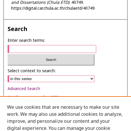
and Dissertations (Chula ETD)
. 40749.
https://digital.car.chula.ac.th/chulaetd/40749
Search
Enter search terms:
Select context to search:
Advanced Search
Notify me via email or
RSS
We use cookies that are necessary to make our site
Browse
work. We may also use additional cookies to analyze,
Collections
improve, and personalize our content and your
digital experience. You can manage your cookie
Disciplines