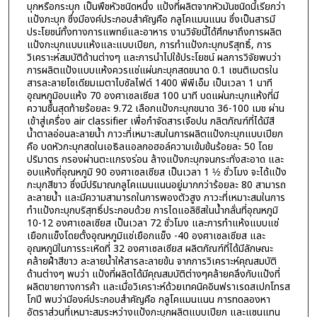
บุกหรือกระบุก เป็นพืชหัวชนิดหนึ่ง แป้งที่ผลิตจากหัวมันชนิดนี้เรียกว่า
แป้งกะบุก ซึ่งมีองค์ประกอบสำคัญคือ กลูโคแมนแนน ซึ่งเป็นสารมี
ประโยชน์ทั้งทางการแพทย์และอาหาร งานวิจัยนี้ได้ศึกษาถึงการผลิต
แป้งกะบุกแบบแห้งและแบบเปียก, การทำแป้งกะบุกบริสุทธิ์, การ
วิเคราะห์สมบัติด้านต่างๆ และการนำไปใช้ประโยชน์ ผลการวิจัยพบว่า
การผลิตแป้งแบบแห้งควรแช่แผ่นกะบุกสดขนาด 0.1 เซนติเมตรใน
สารละลายโซเดียมเมตาไบซัลไฟต์ 1400 พีพีเอ็ม เป็นเวลา 1 นาที
อุณหภูมิอบแห้ง 70 องศาเซลเซียส 100 นาที บดแผ่นกะบุกแห้งที่มี
ความชื้นสุดท้ายร้อยละ 9.72 เลือกแป้งกะบุกขนาด 36-100 เมช ผ่าน
เข้าสู่เครื่อง air classifier เพื่อกำจัดสารเจือปน ภลิตภัณฑ์ที่ได้มีสี
น้ำตาลอ่อนละลายน้ำ ภาวะที่เหมาะสมในการผลิตแป้งกะบุกแบบเปียก
คือ บดหัวกะบุกสดในเอธิลแอลกอฮอล์ความเข้มข้นร้อยละ 50 โดย
ปริมาตร กรองผ่านตะแกรงร่อน ล้างแป้งกะบุกจนกระทั่งสะอาด และ
อบแห้งที่อุณหภูมิ 90 องศาเซลเซียส เป็นเวลา 1 ½ ชั่วโมง จะได้แป้ง
กะบุกสีขาว ซึ่งมีปริมาณกลูโคแมนแนนอยู่มากกว่าร้อยละ 80 สามารถ
ละลายน้ำ และมีความสามารถในการพองตัวสูง ภาวะที่เหมาะสมในการ
ทำแป้งกะบุกบริสุทธิ์ประกอบด้วย การไดแอลิซิสในน้ำกลั่นที่อุณหภูมิ
10-12 องศาเซลเซียส เป็นเวลา 72 ชั่วโมง และการทำแห้งแบบแช่
เยือกแข็งโดยตั้งอุณหภูมิแช่เยือกแข็ง -40 องศาเซลเซียส และ
อุณหภูมิในการระเหิดที่ 32 องศาเซลเซียส ผลิตภัณฑ์ที่ได้มีลักษณะ
คล้ายฝ้าสีขาว ละลายน้ำให้สารละลายข้น จากการวิเคราะห์คุณสมบัติ
ด้านต่างๆ พบว่า แป้งที่ผลิตได้มีคุณสมบัติต่างๆคล้ายคลึงกับแป้งที่
ผลิตขายทางการค้า และเมื่อวิเคราะห์ด้วยเทคนิคอินฟราเรดสเปกโทรส
โกปี พบว่ามีองค์ประกอบสำคัญคือ กลูโคแมนแนน การทดลองหา
อัตราส่วนที่เหมาะสมระหว่างแป้งกะบุกผลิตแบบเปียก และแซนแทน