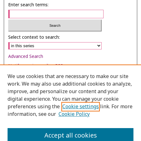
Enter search terms:
Select context to search:
Advanced Search
Notify me via email or
RSS
We use cookies that are necessary to make our site
Browse
work. We may also use additional cookies to analyze,
improve, and personalize our content and your
Collections
digital experience. You can manage your cookie
Disciplines
preferences using the
Cookie settings
link. For more
Authors
information, see our
Cookie Policy
Author Corner
Accept all cookies
Author FAQ