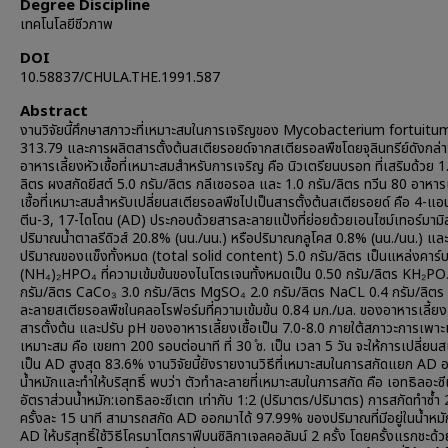
Degree Discipline
เทคโนโลยีชีวภาพ
DOI
10.58837/CHULA.THE.1991.587
Abstract
งานวิจัยนี้ศึกษาสภาวะที่เหมาะสมในการเจริญของ Mycobacterium fortuit
313.79 และการผลิตสารตั้งต้นสเตียรอยด์จากสเตียรอลพืชโดยจุลินทรีย์ดังกล่า
อาหารเลี้ยงหัวเชื้อที่เหมาะสมสำหรับการเจริญ คือ นิวเตรียนบรอท ที่เสริมด้วย 1
ลิตร ผงสกัดยีสต์ 5.0 กรัม/ลิตร กลีเซอรอล และ 1.0 กรัม/ลิตร ทวีน 80 อาหารเ
เชื้อที่เหมาะสมสำหรับเปลี่ยนสเตียรอลพืชไปเป็นสารตั้งต้นสเตียรอยด์ คือ 4-แ
ตีน-3, 17-ไดโดน (AD) ประกอบด้วยสารละลายแป้งที่ย่อยด้วยเอนไซม์เทอร์มามิล 
ปริมาณน้ำตาลรีดิวส์ 20.8% (นน./นน.) หรือปริมาณกลูโคส 0.8% (นน./นน.) และ
ปริมาณของแข็งทั้งหมด (total solid content) 5.0 กรัม/ลิตร เป็นแหล่งคาร์
(NH₄)₂HPO₄ ที่ความเข้มข้นของไนโตรเจนทั้งหมดเป็น 0.50 กรัม/ลิตร KH₂PO
กรัม/ลิตร CaCo₃ 3.0 กรัม/ลิตร MgSO₄ 2.0 กรัม/ลิตร NaCL 0.4 กรัม/ลิตร
ละลายสเตียรอลพืชในคลอโรฟอร์มที่ความเข้มข้น 0.84 มก./มล. ของอาหารเลี้ยงเช
สารตั้งต้น และปรับ pH ของอาหารเลี้ยงเชื้อเป็น 7.0-8.0 ภายใต้สภาวะการเพาะเลี
เหมาะสม คือ เขยทา 200 รอบต่อนาที ที่ 30 ̊ซ. เป็น เวลา 5 วัน จะให้การเปลี่ยน
เป็น AD สูงสุด 83.6% งานวิจัยนี้ยังรายงานวิธีที่เหมาะสมในการสกัดแยก AD
น้ำหมักและทำให้บริสุทธิ์ พบว่า ตัวทำละลายที่เหมาะสมในการสกัด คือ เอทธิลอะซ
อัตราส่วนน้ำหมัก:เอทธิลอะซีเตท เท่ากับ 1:2 (ปริมาตร/ปริมาตร) การสกัดทำซ้ำ 2
ครั้งละ 15 นาที สามารถสกัด AD ออกมาได้ 97.99% ของปริมาณที่มีอยู่ในน้ำหม
AD ให้บริสุทธิ์ใช้วิธีโครมาโตกราฟีบนซิลิกาเจลคอลัมน์ 2 ครั้ง โดยครั้งแรกชะด้