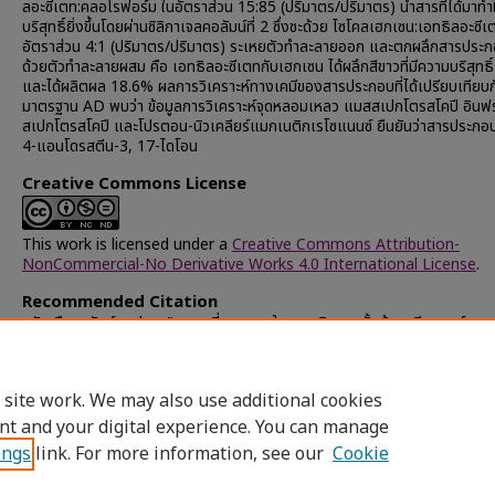
ลอะซีเตท:คลอโรฟอร์ม ในอัตราส่วน 15:85 (ปริมาตร/ปริมาตร) นำสารที่ได้มาทำใ
บริสุทธิ์ยิ่งขึ้นโดยผ่านซิลิกาเจลคอลัมน์ที่ 2 ซึ่งชะด้วย ไซโคลเฮกเซน:เอทธิลอะซีเ
อัตราส่วน 4:1 (ปริมาตร/ปริมาตร) ระเหยตัวทำละลายออก และตกผลึกสารประกอบ
ด้วยตัวทำละลายผสม คือ เอทธิลอะซีเตทกับเฮกเซน ได้ผลึกสีขาวที่มีความบริสุทธ
และได้ผลิตผล 18.6% ผลการวิเคราะห์ทางเคมีของสารประกอบที่ได้เปรียบเทียบ
มาตรฐาน AD พบว่า ข้อมูลการวิเคราะห์จุดหลอมเหลว แมสสเปกโตรสโคปี อินฟ
สเปกโตรสโคปี และโปรตอน-นิวเคลียร์แมกเนติกเรโซแนนซ์ ยืนยันว่าสารประกอบที
4-แอนโดรสตีน-3, 17-ไดโอน
Creative Commons License
This work is licensed under a
Creative Commons Attribution-
NonCommercial-No Derivative Works 4.0 International License
.
Recommended Citation
หลักเรืองทรัพย์, บุปผา, "สภาวะที่เหมาะสมในการผลิตสารตั้งต้นสเตียรอยด์จาก
ลพืช โดย Mycobacterium fortuitum" (1991).
Chulalongkorn Univer
Theses and Dissertations (Chula ETD)
. 40739.
https://digital.car.chula.ac.th/chulaetd/40739
 site work. We may also use additional cookies
nt and your digital experience. You can manage
ings
link. For more information, see our
Cookie