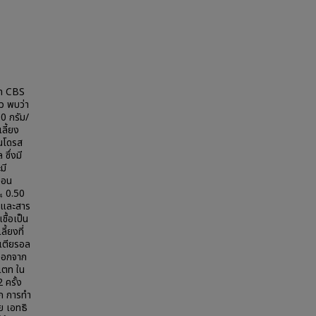
um CBS
ว พบว่า
.0 กรัม/
ลี้ยง
อนโดรส
ซึ่งมี
มี
บอน
₄ 0.50
 และสาร
ื้อเป็น
้ยงที่
สเตียรอล
 ออกจาก
ีเตท ใน
 ครั้ง
ัก การทำ
วย เอทธิ