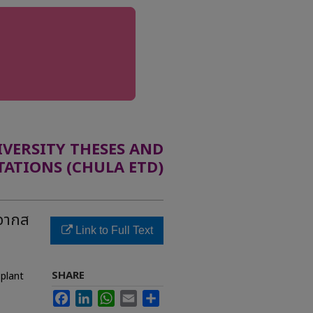
ERSITY THESES AND
TATIONS (CHULA ETD)
์จากส
Link to Full Text
SHARE
 plant
Facebook
LinkedIn
WhatsApp
Email
Share