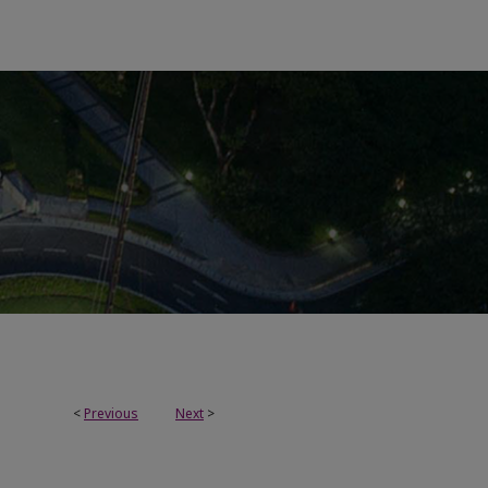
<
Previous
Next
>