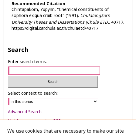
Recommended Citation
Chintapakorn, Yupynn, "Chemical constituents of
sophora exigua craib root" (1991).
Chulalongkorn
University Theses and Dissertations (Chula ETD)
. 40717.
https://digital.car.chula.ac.th/chulaetd/40717
Search
Enter search terms:
Select context to search:
Advanced Search
Notify me via email or
RSS
We use cookies that are necessary to make our site
Browse