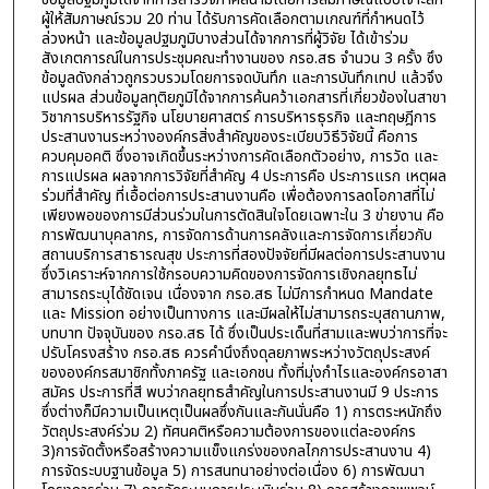
ผู้ให้สัมภาษณ์รวม 20 ท่าน ได้รับการคัดเลือกตามเกณฑ์ที่กำหนดไว้
ล่วงหน้า และข้อมูลปฐมภูมิบางส่วนได้จากการที่ผู้วิจัย ได้เข้าร่วม
สังเกตการณ์ในการประชุมคณะทำงานของ กรอ.สธ จำนวน 3 ครั้ง ซึง
ข้อมูลดังกล่าวถูกรวบรวมโดยการจดบันทึก และการบันทึกเทป แล้วจึง
แปรผล ส่วนข้อมูลทุติยภูมิได้จากการค้นคว้าเอกสารที่เกี่ยวข้องในสาขา
วิชาการบริหารรัฐกิจ นโยบายศาสตร์ การบริหารธุรกิจ และทฤษฎีการ
ประสานงานระหว่างองค์กรสิ่งสำคัญของระเบียบวิธีวิจัยนี้ คือการ
ควบคุมอคติ ซึ่งอาจเกิดขึ้นระหว่างการคัดเลือกตัวอย่าง, การวัด และ
การแปรผล ผลจากการวิจัยที่สำคัญ 4 ประการคือ ประการแรก เหตุผล
ร่วมที่สำคัญ ที่เอื้อต่อการประสานงานคือ เพื่อต้องการลดโอกาสที่ไม่
เพียงพอของการมีส่วนร่วมในการตัดสินใจโดยเฉพาะใน 3 ข่ายงาน คือ
การพัฒนาบุคลากร, การจัดการด้านการคลังและการจัดการเกี่ยวกับ
สถานบริการสาธารณสุข ประการที่สองปัจจัยที่มีผลต่อการประสานงาน
ซึ่งวิเคราะห์จากการใช้กรอบความคิดของการจัดการเชิงกลยุทธไม่
สามารถระบุได้ชัดเจน เนื่องจาก กรอ.สธ ไม่มีการกำหนด Mandate
และ Mission อย่างเป็นทางการ และมีผลให้ไม่สามารถระบุสถานภาพ,
บทบาท ปัจจุบันของ กรอ.สธ ได้ ซึ่งเป็นประเด็นที่สามและพบว่าการที่จะ
ปรับโครงสร้าง กรอ.สธ ควรคำนึงถึงดุลยภาพระหว่างวัตถุประสงค์
ขององค์กรสมาชิกทั้งภาครัฐ และเอกชน ทั้งที่มุ่งกำไรและองค์กรอาสา
สมัคร ประการที่สี พบว่ากลยุทธสำคัญในการประสานงานมี 9 ประการ
ซึ่งต่างก็มีความเป็นเหตุเป็นผลซึ่งกันและกันนั่นคือ 1) การตระหนักถึง
วัตถุประสงค์ร่วม 2) ทัศนคติหรือความต้องการของแต่ละองค์กร
3)การจัดตั้งหรือสร้างความแข็งแกร่งของกลไกการประสานงาน 4)
การจัดระบบฐานข้อมูล 5) การสนทนาอย่างต่อเนื่อง 6) การพัฒนา