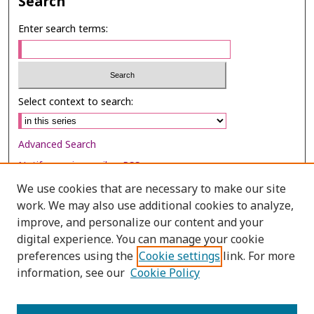
Search
Enter search terms:
Select context to search:
Advanced Search
Notify me via email or
RSS
We use cookies that are necessary to make our site
Browse
work. We may also use additional cookies to analyze,
Collections
improve, and personalize our content and your
digital experience. You can manage your cookie
Disciplines
preferences using the
Cookie settings
link. For more
Authors
information, see our
Cookie Policy
Author Corner