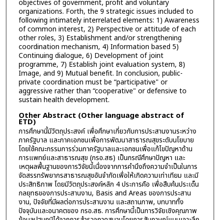
objectives of government, profit and voluntary
organizations. Forth, the 9 strategic issues included to
following intimately interrelated elements: 1) Awareness
of common interest, 2) Perspective or attitude of each
other roles, 3) Establishment and/or strengthening
coordination mechanism, 4) Information based 5)
Continuing dialogue, 6) Development of joint
programme, 7) Establish joint evaluation system, 8)
Image, and 9) Mutual benefit. In conclusion, public-
private coordination must be “participative" or
aggressive rather than “cooperative" or defensive to
sustain health development.
Other Abstract (Other language abstract of
ETD)
การศึกษานี้มีวัตถุประสงค์ เพื่อศึกษาเกี่ยวกับการประสานงานระหว่าง
ภาครัฐบาล และภาคเอกชนเพื่อการพัฒนาสาธารณสุขระดับนโยบาย
โดยใช้คณะกรรมการร่วมภาครัฐบาลและเอกชนเพื่อแก้ไขปัญหาด้าน
การแพทย์และสาธารณสุข (กรอ.สธ) เป็นกรณีศึกษาปัญหา และ
เหตุผลพื้นฐานของการวิจัยนี้เนื่องจากการคำนึงถึงความจำเป็นในการ
จัดสรรทรัพยากรสาธารณสุขอันจำกัดเพื่อให้เกิดความเท่าเทียม และมี
ประสิทธิภาพ โดยมีวัตถุประสงค์หลัก 4 ประการคือ เพื่อสืบค้นประเด็น
กลยุทธของการประสานงาน, Basis and Areas ของการประสาน
งาน, ปัจจัยที่มีผลต่อการประสานงาน และสถานภาพ, บทบาททั้ง
ปัจจุบันและอนาคตของ กรอ.สธ. การศึกษานี้เป็นการวิจัยเชิงคุณภาพ
ข้อมูลปฐมภูมิได้จากการสำรวจภาคสนามโดยการสัมภาษณ์แบบเจาะลึก