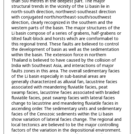
than 500 metres in the deepest part. The major
structural trends in the vicinity of the Li basin lie in
north-south direction, northwest-southeast direction
with conjugated north/northeast-south/southwest
direction, clearly recognized in the southern and the
western parts of the basin. The major structures of the
Li basin compose of a series of grabens, half-grabens or
tilted fault-block and horsts which are comformabel to
this regional trend. These faults are believed to control
the development of basin as well as the sedimentation
within the basin. The extension force in northern
Thailand is believed to have caused by the collision of
India with Southeast Asia, and interactions of major
faults zones in this area. The overall sedimentary facies
of the Li basin especially in sub-basinal areas are
generally characterized as alluvial fan, lacustrine facies
associated with meandering fluviatile facies, peat
swamp facies, lacustrine facies associated with braided
fluviatile facies, peat swamp facies with lateral facies
change to lacustrine and meandering fluviatile facies in
ascending order. The sedimentary units and sedimentary
facies of the Cenozoic sediments within the Li basin
show variation of lateral facies change. The regional and
local tectonics are believed to be the major controlling
factors of the variation in the depositional environment.