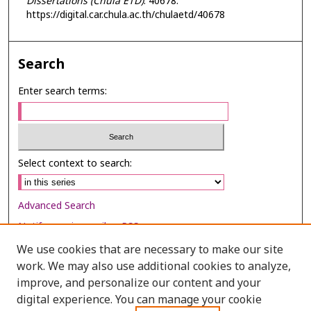
Dissertations (Chula ETD)
. 40678.
https://digital.car.chula.ac.th/chulaetd/40678
Search
Enter search terms:
Select context to search:
Advanced Search
Notify me via email or
RSS
We use cookies that are necessary to make our site
Browse
work. We may also use additional cookies to analyze,
Collections
improve, and personalize our content and your
digital experience. You can manage your cookie
Disciplines