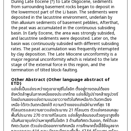
During Late Eocene (?) to Late Oligocene, sediments
from surrounding basement rocks began to deposit in
the lowermost part of the Li basin. The sediments were
deposited in the lacustrine environment, underlain by
thin alluvium sediments of basement pebbles, Afterthat,
the peat was accumulated in the continuous subsiding
basin. In Early Eocene, the area was strongly subsided,
and lacustrine sediments were deposited. Later on, the
basin was continuously subsided with different subsiding
rates. The peat accumulation was frequently interrupted
by clay deposition. The Late Miocene unconformity is a
major regional unconformity which is related to the late
stage of the external force in this region, and the
termination of tilted block-faulting.
Other Abstract (Other language abstract of
ETD)
แอ่งลี้เป็นแอ่งระหว่างภูเขาอายุซีโนโซอิก ตั้งอยู่ทางตอนใต้ของ
จังหวัดลำพูนในภาคเหนือของประเทศไทย แอ่งลี้มีรูปร่างคล้ายรูปวงรี
โดยมีแกนของแอ่งตามแนวยาววางตัวในทิศเหนือ/ตะวันตกเฉียง
เหนือ-ใต้/ตะวันตกเฉียงใต้ ความกว้างของแอ่งมีค่ามากที่สุด 18
กิโลเมตรและความยาวแอ่งประมาณ 21 กิโลเมตร ตัวแอ่งครอบคลุม
พื้นที่ประมาณ 270 ตารางกิโลเมตร แอ่งลี้ถูกล้อมรอบด้วยภูเขาสูงซึ่ง
เป็นหินอายุแก่กว่ามหายุคซีโนโซอิก 3 ด้านคือทิศตะวันออก, ทิศใต้และ
ทิศตะวันตก ตัวแอ่งเปิดออกทางทิศเหนือ การศึกษาครั้งนี้ใช้ข้อมูลจาก