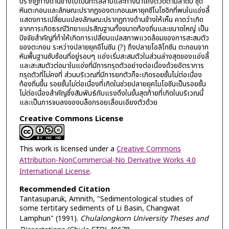
ปรากฏทางด้านข้างไปเป็นทะเลสาบและทางน้ำโค้งตวัดตามลำดับ ชุด
หินตะกอนและลักษณะปรากฏของตะกอนมหายุคซีโนโซอิกที่พบในแอ่งลี้
แสดงการเปลี่ยนแปลงลักษณะปรากฏทางด้านข้างให้เห็น คาดว่าเกิด
จากการเกิดธรณีวิทยาแปรสัณฐานทั้งขนาดท้องถิ่นและขนาดใหญ่ เป็น
ปัจจัยสำคัญที่ทำให้เกิดการเปลี่ยนแปลสภาพแวดล้อมของการสะสมตัว
ของตะกอน ระหว่างปลายยุคอีโนซีน (?) ถึงปลายโอลิโกซีน ตะกอนจาก
หินพื้นฐานซับซ้อนที่อยู่รอบๆ แอ่งเริ่มสะสมตัวในส่วนล่างสุดของแอ่งลี้
และสะสมตัวต่อมาในแอ่งที่มีการทรุดตัวอย่างต่อเนื่องด้วยอัตราการ
ทรุดตัวที่ไม่คงที่ ส่วนบริเวณที่มีการยกตัวก็จะเกิดรอยชั้นไม่ต่อเนื่อง
ท้องถิ่นขึ้น รอยชั้นไม่ต่อเนื่องที่เกิดในช่วยปลายยุคไมโอซีนเป็นรอยชั้น
ไม่ต่อเนื่องสำคัญซึ่งสัมพันธ์กับแรงดึงในขั้นสุดท้ายที่เกิดในบริเวณนี้
และเป็นการจบลงของบล็อกรอยเลื่อนเอียงตัวด้วย
Creative Commons License
This work is licensed under a
Creative Commons
Attribution-NonCommercial-No Derivative Works 4.0
International License
.
Recommended Citation
Tantasuparuk, Amnith, "Sedimentological studies of
some tertitary sediments of Li Basin, Changwat
Lamphun" (1991).
Chulalongkorn University Theses and