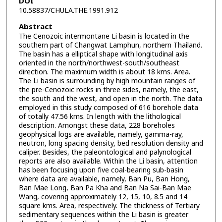
DOI
10.58837/CHULA.THE.1991.912
Abstract
The Cenozoic intermontane Li basin is located in the
southern part of Changwat Lamphun, northern Thailand.
The basin has a elliptical shape with longitudinal axis
oriented in the north/northwest-south/southeast
direction. The maximum width is about 18 kms. Area.
The Li basin is surrounding by high mountain ranges of
the pre-Cenozoic rocks in three sides, namely, the east,
the south and the west, and open in the north. The data
employed in this study composed of 616 borehole data
of totally 47.56 kms. In length with the lithological
description. Amongst these data, 228 boreholes
geophysical logs are available, namely, gamma-ray,
neutron, long spacing density, bed resolution density and
caliper. Besides, the paleontological and palynological
reports are also available. Within the Li basin, attention
has been focusing upon five coal-bearing sub-basin
where data are available, namely, Ban Pu, Ban Hong,
Ban Mae Long, Ban Pa Kha and Ban Na Sai-Ban Mae
Wang, covering approximately 12, 15, 10, 8.5 and 14
square kms. Area, respectively. The thickness of Tertiary
sedimentary sequences within the Li basin is greater