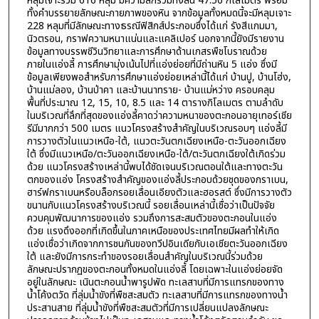
หลุมเจาะรวม 616 หลุม มีความลึกรวมทั้งสิ้น 47.56 กิโลเมตร พร้อม
ทั้งคำบรรยายลักษณะกายภาพของหิน จากข้อมูลทั้งหมดนี้จะมีหลุมเจาะ
228 หลุมที่มีลักษณะทางธรณีฟิสิกส์ประกอบซึ่งได้แก่ รังสีแกมมา,
นิวตรอน, กราฟความหนาแน่นและแคลิเปอร์ นอกจากนี้ยังมีรายงาน
ข้อมูลทางบรรพชีวินวิทยาและการศึกษาด้านเกสรพืชโบราณด้วย
ภายในแอ่งลี้ การศึกษามุ่งเน้นไปที่แอ่งย่อยที่มีถ่านหิน 5 แอ่ง ซึ่งมี
ข้อมูลเพียงพอสำหรับการศึกษาแอ่งย่อยเหล่านี้ได้แก่ บ้านปู, บ้านโฮ่ง,
บ้านแม่ลอง, บ้านป่าคา และบ้านนาทราย- บ้านแม่หว่าง ครอบคลุม
พื้นที่ประมาณ 12, 15, 10, 8.5 และ 14 ตารางกิโลเมตร ตามลำดับ
ในบริเวณที่ลึกที่สุดของแอ่งลี้คาดว่าความหนาของตะกอนอายุเทอร์เชีย
รีมีมากกว่า 500 เมตร แนวโครงสร้างสำคัญในบริเวณรอบๆ แอ่งลี้มี
การวางตัวในแนวเหนือ-ใต้, แนวตะวันตกเฉียงเหนือ-ตะวันออกเฉียง
ใต้ ซึ่งมีแนวเหนือ/ตะวันออกเฉียงเหนือ-ใต้/ตะวันตกเฉียงใต้เกิดร่วม
ด้วย แนวโครงสร้างเหล่านี้พบได้ชัดเจนบริเวณตอนใต้และทางตะวัน
ตกของแอ่ง โครงสร้างสำคัญของแอ่งลี้ประกอบด้วยชุดของกราเบน,
ฮาร์ฟกราเบนหรือบล็อกรอยเลื่อนเอียงตัวและฮอรสต์ ซึ่งมีการวางตัว
ขนานกับแนวโครงสร้างบริเวณนี้ รอยเลื่อนเหล่านี้เชื่อว่าเป็นปัจจัย
ควบคุมพัฒนาการของแอ่ง รวมถึงการสะสมตัวของตะกอนในแอ่ง
ด้วย แรงดึงออกที่เกิดขึ้นในภาคเหนือของประเทศไทยมีผลทำให้เกิด
แอ่งเชื่อว่าเกิดจากการชนกันของทวีปอินเดียกับเอเชียตะวันออกเฉียง
ใต้ และยังมีการกระทำของรอยเลื่อนสำคัญในบริเวณนี้ร่วมด้วย
ลักษณะปรากฏของตะกอนทั้งหมดในแอ่งลี้ โดยเฉพาะในแอ่งย่อยจัด
อยู่ในลักษณะ เนินตะกอนน้ำพารูปพัด ทะเลสาบที่มีการแทรกของทาง
น้ำโค้งตวัด ที่ลุ่มน้ำขังที่พืชสะสมตัว ทะเลสาบที่มีการแทรกของทางน้ำ
ประสานสาย ที่ลุ่มน้ำขังที่พืชสะสมตัวที่มีการเปลี่ยนแปลงลักษณะ