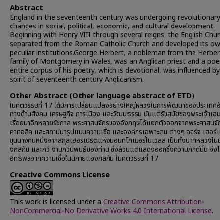
Abstract
England in the seventeenth century was undergoing revolutionary
changes in social, political, economic, and cultural development.
Beginning with Henry VIII through several reigns, the English Chu
separated from the Roman Catholic Church and developed its o
peculiar institutions.George Herbert, a nobleman from the Herber
family of Montgomery in Wales, was an Anglican priest and a poe
entire corpus of his poetry, which is devotional, was influenced by
spirit of seventeenth century Anglicanism.
Other Abstract (Other language abstract of ETD)
ในศตวรรษที่ 17 ได้มีการเปลี่ยนแปลงอย่างใหญ่หลวงในการพัฒนาของประเทศ
ทางด้านสังคม เศรษฐกิจ การเมือง และวัฒนธรรม นับแต่รัชสมัยของพระเจ้าเฮนรี
เรื่อยมาอีกหลายรัชกาล พระศาสนจักรของอังกฤษได้แยกตัวออกจากพระศาสนจัก
คาทอลิค และสถาปนารูปแบบความเชื่อ และองค์กรเฉพาะตน ต่างๆ จอร์จ เฮอร์เบ
ขุนนางคนหนึ่งจากสกุลเฮอร์เบิร์ตแห่งมอนท์โกเมอรี่ในเวลส์ เป็นทั้งบาทหลวงใ
งกลิกัน และกวี งานกวีนิพนธ์ของท่าน ซึ่งล้วนแต่แสดงออกซึ่งความภักดีนั้น จึงได
อิทธิพลจากความเชื่อในนิกายแองกลิกัน ในศตวรรษที่ 17
Creative Commons License
This work is licensed under a
Creative Commons Attribution-
NonCommercial-No Derivative Works 4.0 International License
.