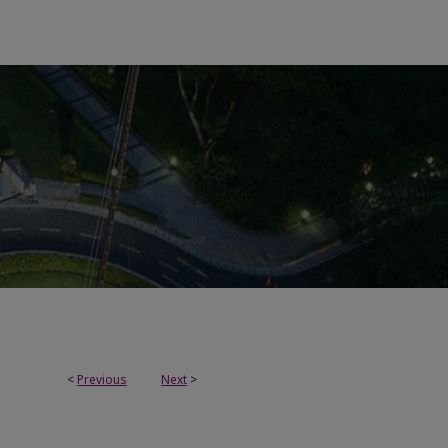
<
Previous
Next
>