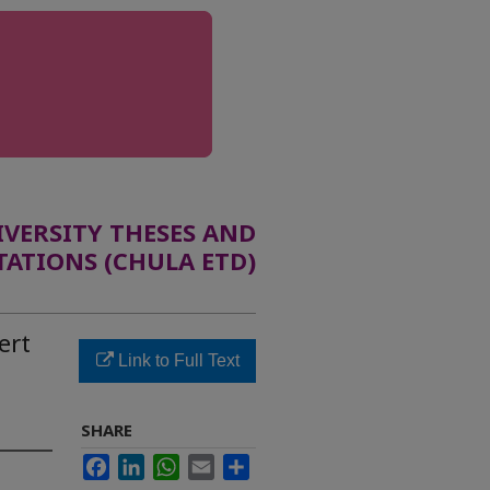
ERSITY THESES AND
TATIONS (CHULA ETD)
ert
Link to Full Text
SHARE
Facebook
LinkedIn
WhatsApp
Email
Share