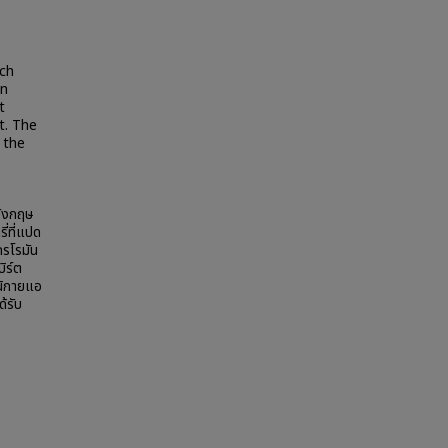
rch
wn
t
t. The
 the
อังกฤษ
่ที่แปด
รโรมัน
ิร์ต
นนิกายแอ
้รับ