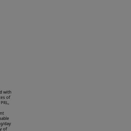
d with
tes of
 PRL,
nt
pable
mg/day
y of