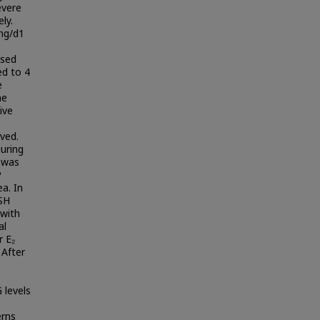
evere
ly.
 ng/d1
ased
ed to 4
e
ne
ive
ved.
during
e was
P
a. In
TSH
 with
al
r E₂
 After
 levels
erns