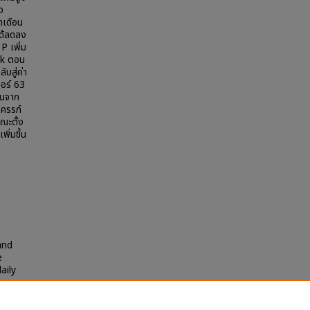
ว
ำเดือน
ด้ลดลง
P เพิ่ม
ak ตอน
ับสู่ค่า
อร์ 63
มนจาก
งครรภ์
ขณะตั้ง
ิ่มขึ้น
and
e
aily
.