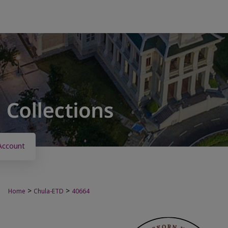
Account
>
>
Home
Chula-ETD
40664