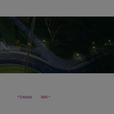
<
Previous
Next
>