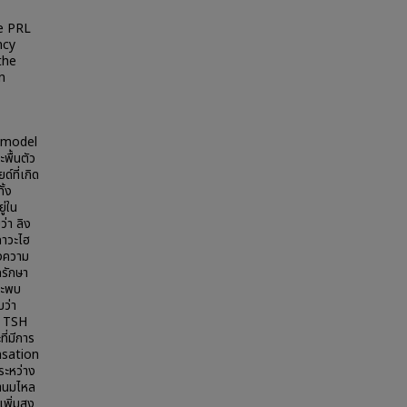
e PRL
ncy
the
n
al model
พื้นตัว
ที่เกิด
ั้ง
ู่ใน
่า ลิง
ภาวะไฮ
ดงความ
รักษา
ละพบ
ว่า
บ TSH
ี่มีการ
nsation
นระหว่าง
้ำนมไหล
พิ่มสูง