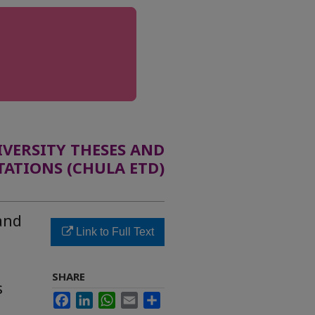
ERSITY THESES AND
TATIONS (CHULA ETD)
and
Link to Full Text
SHARE
s
Facebook
LinkedIn
WhatsApp
Email
Share