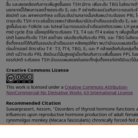
ขึ้น และสอดคล้องกับการเพิ่มสูงขึ้นของ TSH มีการ เพิ่มระดับ TBG ในลิงบางตั
นอกจากนี้ได้พบการลดต่ำของระดับ E₂ และ P อย่างชัดเจนร่วมกับภาวะรอบประจ
ผิดปกติ และ amenorrhea แต่ในระดับปานกลางนั้นกลับพบว่าระดับของ PRL ไ
ตามระดับ TSH ภาวะเช่นนี้ตรวจพบว่าลิงกลับมามีประจำเดือนและมีระดับ E₂ และ 
สูงขึ้นในระยะ Follicle และ luteal ในบางรอบประจำเดือนปกติตรวจพบ LH pe
mid cycle ด้วย เมื่อหยุดให้ยาระดับของ T3, T4 และ fT4 จะค่อย ๆ เพิ่มสูงขึ้นกล
ปกติ ในขณะที่ระดับ TSH ลดต่ำลง เช่นเดียวกันกับระดับ PRL และ TBG ในลิงเบ
ซึ่งตั้งครรภ์ได้ทันทีในรอบประจำเดือนแรก หลังหยุดให้ยา พบว่ามีแบบแผนฮอร์โ
ต่อมไทรอยด์ อัตราส่วน T4 : T3, fT4, TBG, E₂ และ P คล้ายคลึงกับในกลุ่มตั้
ปกติ แม้ว่าระดับ PRL ยังมีแนวโน้มสูงอยู่เมื่อเทียบกับภาวะเพิ่มขึ้นของ PPL ใน
ครรภ์ปกติ ระดับของ TSH มีแบบแผนลดลงในขณะที่กลุ่มตั้งครรภ์ปกติมีแนวโน้มเพ
Creative Commons License
This work is licensed under a
Creative Commons Attribution-
NonCommercial-No Derivative Works 4.0 International License
.
Recommended Citation
Suwanprasert, Kesorn, "Disorders of thyroid hormone functions 
influences upon reproductive hormone production of adult femal
cynomolgus monkey (Macaca fascicularis) chronically forced-fed d
with methimazole and its recovery afters drug withdrawal" (1991)
Chulalongkorn University Theses and Dissertations (Chula ETD)
.
40664.