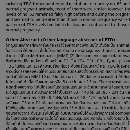
including TBG throughoutentired gestation of monkey no. 63 and
normal pregnant animals, most of them were similar.However, th
levels of no. 63 remained fairly high before and during the pregna
and seemed to be greater than those in normal pregnancy while 
pattern of TSH levels tended to be low and contrasted to those i
normal pregnancy.
Other Abstract (Other language abstract of ETD)
วัตถุประสงค์การศึกษาครั้งนี้คือ (1) ใช้ลิงหางยาวเพศเมียโตเต็มวัยเป็น anim
ในการชักนำให้เกิดภาวะไฮโปไทรอยด์ 3 ระดับ คือ ระดับรุนแรง ปานกลาง และระยะ
ด้วยการให้กินยาMethimazole (MMI) (2) ศึกษาผลกระทบของภาวะไฮโปไทรอยด์
ขึ้นต่อการเปลี่ยนแปลงระดับฮอร์โมน T3, T4, fT4, TSH, PRL, E₂ และ p รวมท
TBG ในซีรัม และ (3) ศึกษาเปรียบเทียบระดับฮอร์โมนเหล่านี้ และ TBG ในลิงที่อย
ภาวะตั้งครรภ์หลังหยุดให้ยาเปรียบเทียบกับกลุ่มลิงตั้งครรภ์ปกติ ผลการศึกษาพบว
ทุกตัวที่ได้กินยา MMI 10 มก./วัน เป็นเวลา 4 . 20 สัปดาห์ สามารถชักนำให้เกิด
โปไทรอยด์ได้ เมื่อปรับขนาดลงเหลือ 5 มก./วัน และ 2.5 มก./วัน จะสามารถแส
แตกต่างของภาวะไฮโปไทรอยด์ในระดับรุนแรงและระดับปานกลางได้ โดยสามารถ
ระดับรุนแรงและระดับปานกลางได้เป็นเวลา 63 - 140 วัน และ 80 - 231 วัน แ
ระดับ fT4 ลดต่ำลง 0.03 - 0.45Ng/d1 และ 0.60 - 1.10 ng/d1 ตามลำดับ พบ
ระดับของ T3 และ T4 ได้ลดลงอย่างสอดคล้องกับการลดลงของ fT4 ส่วนระดั
ได้เพิ่มสูงขึ้นและแกว่งอยู่ในระดับสูงกว่า 35 mIU/L และ 4 - 19 mIU/L ในขณะท
ผ่อนคลายจากระดับรุนแรงไปเป็นระดับปานกลางนั้นได้พบปรากฏการณ์ compe
ขึ้น ในลิงที่ปรับตัวช้าพบภาวะไฮโปไทรอยด์ระดับรุนแรงเกอดขึ้น 2 ครั้งด้วยกัน ใ
ที่ลิงเป็นไฮโปไทรอยด์นั้นทุกตัวจะแสดงอาการหนังตาบวม ประจำเดือนผิดปกติ น
เซื่องซึม และเบื่ออาหาร ในระหว่าง ภาวะไฮโปไทรอยด์ระดับรุนแรงนั้นระดับ PRL เ