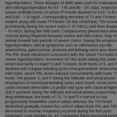
hypothyroidism. These dosages of MMI were used for maintains
and mild hypothyroidism for 63 - 140 and 80 - 231 days, respective
Severe andmild states of serum fT4 levels declined to 0.03 - 0.45
and 0.60 - 1.10 ng/d1. Corresponding decrease of T3 and T4 were
evident along with lower fT4 levels. On the otherhand, TSH incre
prominently during the severe state (> 35 mIU/L) and then dropp
- 19 mIU/L during the mild state. Compensatory phenomena wer
noticed during theperiod between severe and mild states. Only o
animal showed two periods of severe states. During the progress
hypothyroidism, clinical symptoms such as edematous eye lids,
amenorrhea, galactorrhea, anorexia and lethargy were also obser
The PRL levels elevated in concurrent with the raised TSH levels 
severe hypothyroidism. Increment of TBG levels during this stat
noted duemainly to lowerT3 and T4 levels. Both levels of E₂ and 
declined with irregular bleeding cycles interspersedwith amenorrhe
mild state, serum PRL levels reduced concomitantly with lower 
levels. The greater E₂ and P during the follicular and luteal phases
resumption of menstrual bleeding cycles were found. Some norm
cycles showed detectable LH peskin mid cycle with classical highe
and P patterns during the follicular and luteal phases,respectively.
drug withdrawal, the levels of T3, T4 and fT4 started to rise
progressively towardthe control values whereas the TSH levels
diminished gradually toward the control values.Both PRL and TBG
decreased to normal. Pregnancy occurred during the first post-
treatment cycle monkey no. 63. Comparing these hormonal patt