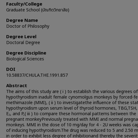
Faculty/College
Graduate School (บัณฑิตวิทยาลัย)
Degree Name
Doctor of Philosophy
Degree Level
Doctoral Degree
Degree Discipline
Biological Sciences
DOI
10.58837/CHULA.THE.1991.857
Abstract
The aims of this study are ( i ) to establish the various degrees of
hypothyroidism inadult female cynomolgus monkeys by forced-fe
methimazole (MMI), ( ii ) to investigatethe influence of these sta
hypothyroidism upon serum level of thyroid hormones, TBG,TSH,
E₂, and P,( iii ) to compare these hormonal patterns between the
pregnant monkeyPreviously treated with MMI and normal pregna
monkeys. MMI in the dose of 10 mg/day for 4 - 2U weeks was ca
of inducing hypothyroidism.The drug was reduced to 5 and 2.50 
in order to exhibit less degree of inhibitionand thereby the severit