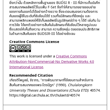
ยิ่งกว่านั้น ด้วยหลักการพื้นฐานของ BUDSI R - III ที่มีการเก็บบันทึก
สารสนเทศผลลัพธ์ไว้ในแฟ้ม F-Set จึงทำให้สามารถขยายขอบข่าย
ของการค้นออกไปได้อย่างกว้างขวาง ซึ่งจะตอบสนองความต้องการ
ค้นของผู้ใช้ในระดับที่ซับช้อนได้ดี รวมทั้งมีลักษณะที่ยืดหยุ่น และ
สามารถพลิกแพลงให้ใช้เก็บผลลัพธ์ในรูปลักษณ์ต่าง ๆ ได้ดี เช่นกัน ใน
การวิจัย ได้ยกตัวอย่างการสืบค้นในลักษณะที่ซับซ้อนไว้หลายรูปแบบ
ซึ่งแสดงให้เห็นถึงความ สามารถ ความยืดหยุ่น ตลอดจนประสิทธิภาพ
ในด้านการสืบค้นของ BUDSIR-III ได้อย่างชัดเจน
Creative Commons License
This work is licensed under a
Creative Commons
Attribution-NonCommercial-No Derivative Works 4.0
International License
.
Recommended Citation
เกียรติไพบูลย์, จิราภร, "การพัฒนาภาษาที่ใช้สอบถามสำหรับการ
สืบค้นสารสนเทศของพระไตรปิฎก" (1990).
Chulalongkorn
University Theses and Dissertations (Chula ETD)
. 40574.
https://digital.car.chula.ac.th/chulaetd/40574