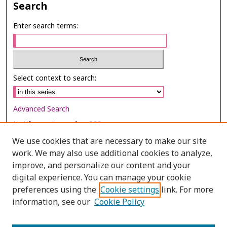
Search
Enter search terms:
Select context to search:
Advanced Search
Notify me via email or
RSS
We use cookies that are necessary to make our site
Browse
work. We may also use additional cookies to analyze,
improve, and personalize our content and your
Collections
digital experience. You can manage your cookie
Disciplines
preferences using the
Cookie settings
link. For more
Authors
information, see our
Cookie Policy
Author Corner