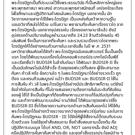
พระไตรปิฎกเป็นที่ประมวลไว้ซึ่งพระธรรมวินัย ที่เป็นหลักการใหญ่ของ
พระพุทธศาสนา พระสงฆ์ สาวกและพุทธศาสนิกชนที่ เคร่งครัดจะต้อง
ใฝ่ใจศึกษาและปฏิบัติตามคำสอนในพระไตรปิฎก นอกจากนั้น นัก
วิชาการหลายสาขาได้ใช้พระไตรปิฎก เป็นแหล่งค้นคว้าหาความรู้ใน
แขนงวิชาที่สนใจได้ด้วย แต่ในความ พยายามที่จะค้นหาเรื่องราวใด จาก
พระไตรปิฎกนั้น นอกจากอุปสรรคใน เรื่องของภาษาบาลีแล้ว ยังมี
อุปสรรคด้านปริมาณข้อมูลจำนวนมากถึง 24.23 ล้านตัวอักษรใน 45
เล่มพิมพ์ จึงเป็นการยากที่จะค้นหา และรวบรวมเรื่องราวใดจากพระ
ไตรปิฎกให้ได้อย่างครบถ้วนภายในเวลาอันสั้น ในปี พ .ศ .2531
มหาวิทยาลัยมหิดลได้จัดทำ พระไตรปิฎกฉบับคอมพิวเตอร์ ขึ้นเป็นครั้ง
แรก โดยได้พัฒนาบนเครื่องไมโครคอมพิวเตอร์ประเภทไอบีเอ็มพีซี
และเรียกชื่อว่า BUDSIR ในลำดับต่อมา ได้พัฒนา BUDSIR-II ซึ่ง
เป็นฉบับอักษรโรมันได้สำเร็จ ด้วยชุดซอฟแวร์ทั้งสอง ผู้ใช้จะสามารถ
ค้นหา คำวลี หรือ ข้อความใด ๆ ในพระไตรปิฎกมาได้อย่างรวดเร็ว ถูก
ต้อง และครบถ้วนสมบูรณ์ แม้ว่า BUDSIR และ BUDSIR-II ใช้ใน
การสืบค้น คำ วลี ในพระไตรปิฎกได้อย่างมีประสิทธิภาพก็ตาม แต่ยังมี
ข้อจำกัดในการสืบค้น ที่ไม่อาจสนองความต้องการค้นในระดับที่ซับซ้อน
ของผู้ ใช้ได้ จึงเป็นปัญหาที่ต้องศึกษาหาแนวทางแก้ไขปรับปรุงที่เหมาะ
สม และทำการพัฒนาระบบใหม่ งานวิจัยนี้ ได้พัฒนาชุดซอฟแวร์ชื่อ
BUDSIR-III ซึ่งได้ขยายความสามารถด้านการสืบค้นออกไป ให้ใช้ค้น
พระไตรปิฎกได้อย่างกว้างขวางมากกว่าชุดซอฟแวร์รุ่นก่อน และในการ
ค้นพระไตรปิฎกนน BUDSIR - III ได้จัดให้ผู้ใช้สั่งงานโต้ตอบกับระบบ
ด้วยตัวเอง โดยใช้ชุดคำสั่งสอบถาม ซึ่งคำสั่งสอบถามเบื้องต้น คือ
ปฏิบัติการแบบบูล ได้แก่ AND, OR, NOT นอกจากนั้น ยังมี ADJ
หรือปฏิบัติการค้นหาค้นหาคำประชิด และชุดคำสั่งอรรถประโยชน์ต่าง ๆ