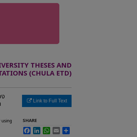
ERSITY THESES AND
TATIONS (CHULA ETD)
อง
Link to Full Text
ล
SHARE
y using
Facebook
LinkedIn
WhatsApp
Email
Share