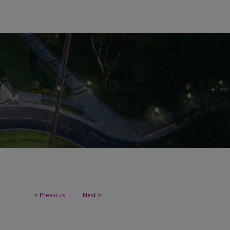
<
Previous
Next
>