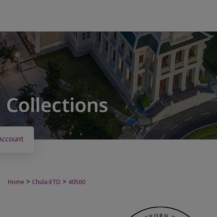
Account
>
>
Home
Chula-ETD
40560