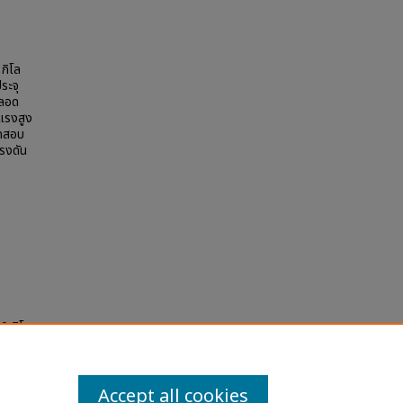
กิโล
ระจุ
ตลอด
แรงสูง
ทดสอบ
รงดัน
0 กิโล
rsity
Accept all cookies