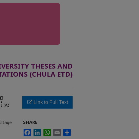
ERSITY THESES AND
TATIONS (CHULA ETD)
าด
Link to Full Text
น่วง
SHARE
oltage
Facebook
LinkedIn
WhatsApp
Email
Share