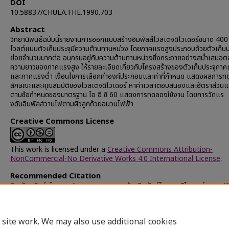
DOI
10.58837/CHULA.THE.1990.703
Abstract
วิทยานิพนธ์ฉบับนี้รายงานการออกแบบสร้างอิมพัลส์โวลเตจดิไวเดอร์ขนาด 400 
โวลต์แบบตัวเก็บประจุมีความต้านทานหน่วง โดยภาคแรงสูงประกอบด้วยตัวเก็บป
ย่อยจำนวนมากต่อ อนุกรมอยู่กับความต้านทานหน่วงซึ่งกระจายอย่างสม่ำเสมอ
ความยาวของภาคแรงสูง ให้รายละเอียดเกี่ยวกับโครงสร้างของตัวเก็บประจุภาค
และภาคแรงต่ำ เงื่อนไขการเลือกค่าองค์ประกอบและค่าที่กำหนด แสดงผลการ
ลักษณะและคุณสมบัติของโวลเตจดิไวเดอร์ หาค่าเวลาตอบสนองและอัตราส่วนแ
ตามข้อกำหนดของมาตรฐาน ไอ อี ซี 60 แสดงการทดลองใช้งาน โดยการวัดแร
งดันอิมพัลส์วาบไฟตามผิวลูกถ้วยฉนวนไฟฟ้า
Creative Commons License
This work is licensed under a
Creative Commons Attribution-
NonCommercial-No Derivative Works 4.0 International License
.
Recommended Citation
จิรานันตรัตน์, ไพศาล, "การออกแบบและสร้างอิมพัลส์โวลเตจดิไวเดอร์ขนาด 40
โวลต์ แบบตัวเก็บประจุมีความต้านทานหน่วง" (1990).
Chulalongkorn Unive
Theses and Dissertations (Chula ETD)
. 40560.
https://digital.car.chula.ac.th/chulaetd/40560
 site work. We may also use additional cookies