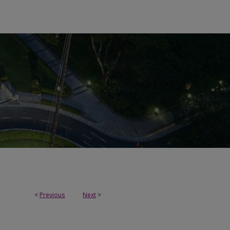
<
Previous
Next
>