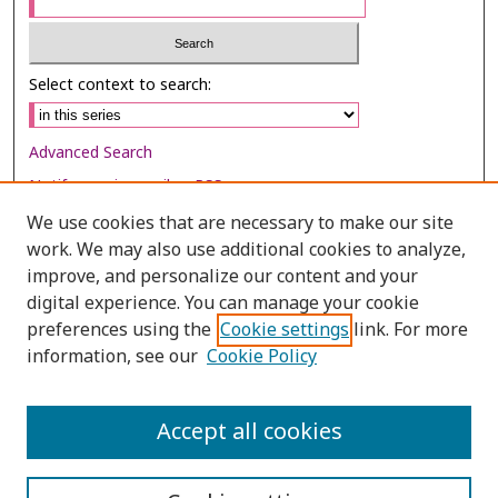
Select context to search:
Advanced Search
Notify me via email or
RSS
We use cookies that are necessary to make our site
Browse
work. We may also use additional cookies to analyze,
improve, and personalize our content and your
Collections
digital experience. You can manage your cookie
Disciplines
preferences using the
Cookie settings
link. For more
Authors
information, see our
Cookie Policy
Author Corner
Accept all cookies
Author FAQ