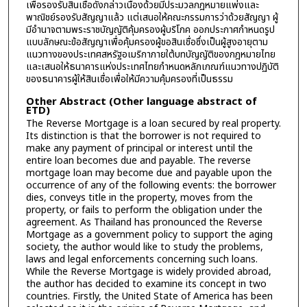
เพื่อรองรับสินเชื่อดังกล่าวเนื่องด้วยมีประมวลกฎหมายแพ่งและ
พาณิชย์รองรับสัญญาแล้ว แต่เสนอให้คณะกรรมการว่าด้วยสัญญา ผู้
มีอำนาจตามพระราชบัญญัติคุ้มครองผู้บริโภค ออกประกาศกำหนดรูป
แบบลักษณะข้อสัญญาเพื่อคุ้มครองผู้ขอสินเชื่อซึ่งเป็นผู้สูงอายุตาม
แนวทางของประเทศสหรัฐอเมริกาภายใต้บทบัญญัติของกฎหมายไทย
และเสนอให้ธนาคารแห่งประเทศไทยกำหนดหลักเกณฑ์แนวทางปฏิบัติ
ของธนาคารผู้ให้สินเชื่อเพื่อให้มีความคุ้มครองที่เป็นธรรม
Other Abstract (Other language abstract of
ETD)
The Reverse Mortgage is a loan secured by real property.
Its distinction is that the borrower is not required to
make any payment of principal or interest until the
entire loan becomes due and payable. The reverse
mortgage loan may become due and payable upon the
occurrence of any of the following events: the borrower
dies, conveys title in the property, moves from the
property, or fails to perform the obligation under the
agreement. As Thailand has pronounced the Reverse
Mortgage as a government policy to support the aging
society, the author would like to study the problems,
laws and legal enforcements concerning such loans.
While the Reverse Mortgage is widely provided abroad,
the author has decided to examine its concept in two
countries. Firstly, the United State of America has been