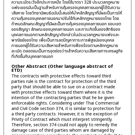
ความระมัดระวังอีกประการหนึ่ง โดยใช้มาตรา 328 ประมวลกฎหมาย
แพ่งเยอรมันเป็นฐานสำหรับการคุ้มครองบุคคลภายนอกผู้ได้รับความ
เสียหาย โดยวิทยานิพนธ์ฉบับนี้เสนอให้นำหลักสัญญาที่มีผลเป็นการให้
ความคุ้มครองบุคคลภายนอกมาปรับใช้กับหลักกฎหมายของไทย โดย
กำหนดลักษณะสัญญาที่มีผลเป็นการคุ้มครองบุคคลภายนอก ขอบเขต
ของสัญญา ลักษณะของบุคคลภายนอก และการเกิดขึ้นของสิทธิของ
บุคคลภายนอกตามหลักสัญญาดังกล่าวในประมวลกฎหมายแพ่งและ
พาณิชย์ของไทย เพื่อเป็นการลดปัญหาภาระการพิสูจน์ของบุคคล
ภายนอกผู้ได้รับความเสียหายสำหรับการฟ้องร้องตามหลักกฎหมาย
ละเมิด ตลอดจนเป็นการอุดช่องว่างสำหรับความเสียหายทางเศรษฐกิจ
ที่เกิดขึ้นกับบุคคลภายนอก
Other Abstract (Other language abstract of
ETD)
The contracts with protective effects toward third
parties rule is the contract for protection of the third
party that should be able to sue on a contract made
with protective effects toward them where it is the
intention of the contracting parties that he be given
enforceable rights. Considering under Thai Commercial
and Civil Code section 374, it is similar to protection for
a third party contracts. However, it is the exception of
Privity of Contract which must interpret stringently.
Therefore, section 374 could not apply to remedy the
damage case of third parties whom are damaged by