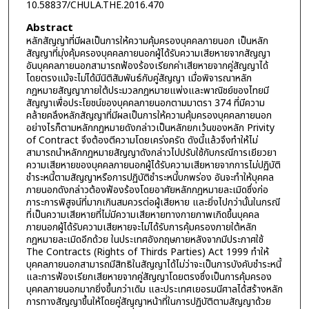
10.58837/CHULA.THE.2016.470
Abstract
หลักสัญญาที่มีผลเป็นการให้ความคุ้มครองบุคคลภายนอก เป็นหลัก
สัญญาที่มุ่งคุ้มครองบุคคลภายนอกผู้ได้รับความเสียหายจากสัญญา
อันบุคคลภายนอกสามารถฟ้องร้องเรียกค่าเสียหายจากคู่สัญญาได้
โดยตรงแม้จะไม่ได้มีนิติสัมพันธ์กับคู่สัญญา เมื่อพิจารณาหลัก
กฎหมายสัญญาภายใต้ประมวลกฎหมายแพ่งและพาณิชย์ของไทยมี
สัญญาเพื่อประโยชน์ของบุคคลภายนอกตามมาตรา 374 ที่มีความ
คล้ายคลึงหลักสัญญาที่มีผลเป็นการให้ความคุ้มครองบุคคลภายนอก
อย่างไรก็ตามหลักกฎหมายดังกล่าวเป็นหลักยกเว้นของหลัก Privity
of Contract จึงต้องตีความโดยเคร่งครัด ดังนี้แล้วจึงทำให้ไม่
สามารถนำหลักกฎหมายสัญญาดังกล่าวไปปรับใช้กับกรณีการเยียวยา
ความเสียหายของบุคคลภายนอกผู้ได้รับความเสียหายจากการไม่ปฏิบัติ
ชำระหนี้ตามสัญญาหรือการปฏิบัติชำระหนี้บกพร่อง อันจะทำให้บุคคล
ภายนอกดังกล่าวต้องฟ้องร้องโดยอาศัยหลักกฎหมายละเมิดซึ่งก่อ
ภาระการพิสูจน์ที่มากเกินสมควรต่อผู้เสียหาย และยิ่งไปกว่านั้นในกรณี
ที่เป็นความเสียหายที่ไม่มีความเสียหายทางกายภาพเกิดขึ้นบุคคล
ภายนอกผู้ได้รับความเสียหายจะไม่ได้รับการคุ้มครองภายใต้หลัก
กฎหมายละเมิดอีกด้วย ในประเทศอังกฤษภายหลังจากมีประกาศใช้
The Contracts (Rights of Thirds Parties) Act 1999 ทำให้
บุคคลภายนอกสามารถมีสิทธิในสัญญาได้ไม่ว่าจะเป็นการบังคับชำระหนี้
และการฟ้องเรียกเสียหายจากคู่สัญญาโดยตรงซึ่งเป็นการคุ้มครอง
บุคคลภายนอกมากยิ่งขึ้นกว่าเดิม และประเทศเยอรมนีศาลได้สร้างหลัก
การทางสัญญาขึ้นให้โดยคู่สัญญาหน้าที่ในการปฏิบัติตามสัญญาด้วย