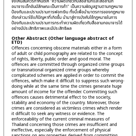
จึงเห็นสมควรกำหนดให้ “ความผิดเกี่ยวกับสื่อลามกและสื่อลามก
อนาจารเด็กอันมีลักษณะเป็นการค้า" เป็นความผิดมูลฐานตามกฎหมาย
ป้องกันและปราบปรามการฟอกเงิน ทั้งนี้เพื่อนำมาตรการของกฎหมาย
ดังกล่าวมาใช้แก้ปัญหาที่เกิดขึ้น นำมาสู่การบังคับใช้กฎหมายในการ
ป้องกันและปราบปรามการกระทำความผิดเกี่ยวกับสื่อลามกอนาจารได้
อย่างมีประสิทธิภาพและมีประสิทธิผล
Other Abstract (Other language abstract of
ETD)
Offences concerning obscene materials either in a form
of adult or child pornography are related to the concept
of rights, liberty, public order and good moral. The
offences are committed through organized crime groups
or transnational organized crime groups whereby
complicated schemes are applied in order to commit the
offences, which make it difficult to suppress such wrong-
doing while at the same time the crimes generate huge
amount of income for the offender. Committing such
offences causes detrimental effect to the society,
stability and economy of the country. Moreover, those
crimes are considered as victimless crimes which render
it difficult to seek any witness or evidence. The
enforceability of the current criminal measures of
Thailand concerning those crimes are insufficient and
ineffective, especially the enforcement of physical
sanctions on any properties derived from committing