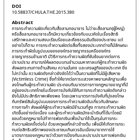
DOI
10.58837/CHULA.THE.2015.380
Abstract
การกระทำความผิดเกี่ยวกับสื่อลามกอนาจาร ไม่ว่าจะสื่อลามก(ผู้ใหญ่)
หรือสื่อลามกอนาจารเด็กมีความเกี่ยวข้องกับแนวคิดในเรื่องสิทธิ
เสรีภาพและความสงบเรียบร้อยและศีลธรรมอันดีของประชาชน แต่
อย่างไรก็ตาม การกระทำความผิดต่อสื่อทั้งสองประเภทต่างก็มีลักษณะ
การกระทำผิดในรูปแบบขององค์กรอาชญากรรมหรือองค์กร
อาชญากรรมข้ามชาติ มีวิธีการกระทำความผิดที่ซับซ้อนยากต่อการ
ปราบปราม สามารถให้ผลตอบแทนจำนวนมหาศาลแก่ผู้กระทำความผิด
ส่งผลกระทบทางด้านสังคม ความมั่นคง และเศรษฐกิจของประเทศ ยิ่ง
ไปกว่านั้น ความผิดดังกล่าวยังจัดได้ว่าเป็นความผิดที่ไม่มีผู้เสียหาย
(Victimless Crime) ซึ่งทำให้ยากต่อการแสวงหาพยานหลักฐานเพื่อ
ลงโทษกับผู้กระทำความผิด ประกอบกับมาตรการทางกฎหมายอาญาที่มี
อยู่ของประเทศไทยในเรื่องการบังคับใช้กับการกระทำความผิดดังกล่าว
ยังไม่มีประสิทธิภาพเพียงพอ โดยเฉพาะมาตรการบังคับที่มุ่งลงโทษ
กับทรัพย์สินในรูปแบบของการกระทำความผิดอันเกี่ยวกับลักษณะ
ทางการค้า ส่งผลให้ผู้กระทำความผิดมีจำนวนที่สูง การกระทำความผิด
เกิดขึ้นอย่างต่อเนื่อง และผู้กระทำความผิดมักจะนำเงินที่ได้มาโดยมิ
ชอบด้วยกฎหมายไปทำการฟอกเงินเพื่อนำมาใช้เป็นทุนในการกระ
ทำความผิดครั้งต่อไป ด้วยเหตุผลที่กล่าวข้างต้น เพื่อมิให้เกิดการกระ
ทบต่อสิทธิเสรีภาพของประชาชนเกินควรอันเนื่องมาจากการใช้
มาตรการของกฎหมายว่าด้วยการป้องกันและปราบปรามการฟอกเงิน