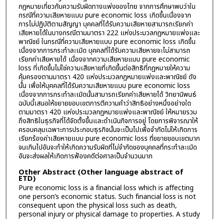
กฎหมายเกี่ยวกับความรับผิดทางแพ่งของไทย จากการศึกษาพบว่าใน
กรณีที่ความเสียหายแบบ pure economic loss เกิดขึ้นเนื่องจาก
การไม่ปฏิบัติตามสัญญา บุคคลที่ได้รับความเสียหายสามารถเรียกค่า
เสียหายได้ในบางกรณีตามมาตรา 222 แห่งประมวลกฎหมายแพ่งและ
พาณิชย์ ในกรณีที่ความเสียหายแบบ pure economic loss เกิดขึ้น
เนื่องจากการกระทำละเมิด บุคคลที่ได้รับความเสียหายจะไม่สามารถ
เรียกค่าเสียหายได้ เนื่องจากความเสียหายแบบ pure economic
loss ที่เกิดขึ้นไม่ใช่ความเสียหายที่เกิดขึ้นต่อสิทธิที่กฎหมายให้ความ
คุ้มครองตามมาตรา 420 แห่งประมวลกฎหมายแพ่งและพาณิชย์ ดัง
นั้น เพื่อให้บุคคลที่ได้รับความเสียหายแบบ pure economic loss
เนื่องจากการกระทำละเมิดนั้นสามารถเรียกค่าเสียหายได้ วิทยานิพนธ์
ฉบับนี้เสนอให้ขยายขอบเขตการตีความคำว่าสิทธิอย่างหนึ่งอย่างใด
ตามมาตรา 420 แห่งประมวลกฎหมายแพ่งและพาณิชย์ ให้หมายรวม
ถึงสิทธิในธุรกิจที่ได้จัดตั้งขึ้นและดำเนินกิจการอยู่ โดยการพิจารณาให้
ครอบคลุมเฉพาะการประกอบธุรกิจนั้นจะเป็นไปเพื่อจำกัดไม่ให้เกิดการ
เรียกร้องค่าเสียหายแบบ pure economic loss ที่ขยายขอบเขตมาก
จนเกินไปอันจะทำให้เกิดความรับผิดที่ไม่จำกัดของบุคคลที่กระทำละเมิด
อันจะส่งผลให้เกิดการฟ้องคดีต่อศาลเป็นจำนวนมาก
Other Abstract (Other language abstract of
ETD)
Pure economic loss is a financial loss which is affecting
one person’s economic status. Such financial loss is not
consequent upon the physical loss such as death,
personal injury or physical damage to properties. A study