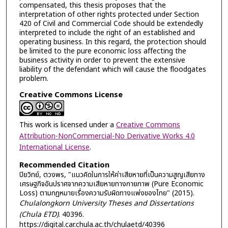
compensated, this thesis proposes that the
interpretation of other rights protected under Section
420 of Civil and Commercial Code should be extendedly
interpreted to include the right of an established and
operating business. In this regard, the protection should
be limited to the pure economic loss affecting the
business activity in order to prevent the extensive
liability of the defendant which will cause the floodgates
problem.
Creative Commons License
This work is licensed under a
Creative Commons
Attribution-NonCommercial-No Derivative Works 4.0
International License
.
Recommended Citation
ปิยวิทย์, ตวงพร, "แนวคิดในการให้ค่าเสียหายที่เป็นความสูญเสียทาง
เศรษฐกิจอันปราศจากความเสียหายทางกายภาพ (Pure Economic
Loss) ตามกฎหมายเรื่องความรับผิดทางแพ่งของไทย" (2015).
Chulalongkorn University Theses and Dissertations
(Chula ETD)
. 40396.
https://digital.car.chula.ac.th/chulaetd/40396