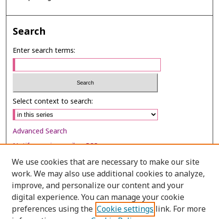
Search
Enter search terms:
Select context to search:
Advanced Search
Notify me via email or
RSS
We use cookies that are necessary to make our site
Browse
work. We may also use additional cookies to analyze,
Collections
improve, and personalize our content and your
digital experience. You can manage your cookie
Disciplines
preferences using the
Cookie settings
link. For more
Authors