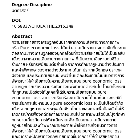
Degree Discipline
นิติศาสตร์
DOI
10.58837/CHULA.THE.2015.348
Abstract
ความเสียหายทางเศรษฐกิจอันปราศจากความเสียหายทางกายภาพ
หรือ Pure economic loss ได้แก่ ความเสียหายทางการเงินที่กระทบ
ต่อสถานะทางเศรษฐกิจของบุคคลโดยที่ความเสียหายนี้ไม่ได้เป็นผลสืบ
เนื่องมาจากความเสียหายทางกายภาพ ที่เป็นความเสียหายต่อชีวิต
ร่างกาย หรือทรัพย์สินแต่อย่างใด จากการศึกษากฎหมายต่างประเทศ
และคำพิพากษาของศาลต่างประเทศ ได้แก่ ประเทศอังกฤษ ประเทศ
ฝรั่งเศส และประเทศเยอรมนี พบว่าในแต่ละประเทศนั้นมีแนวทางการ
พิจารณาให้ค่าเสียหายในความเสียหายแบบ pure economic loss
ตามกฎหมายเรื่องความรับผิดทางแพ่งที่แตกต่างกันไป โดยมีทั้งกรณี
ที่กฎหมายเปิดช่องให้บุคคลที่ได้รับความเสียหายแบบ pure
economic loss สามารถเรียกร้องค่าเสียหายได้ และในบางกรณีที่
การเรียกค่าเสียหายแบบ pure economic loss จะเป็นไปโดยจำกัด
เนื่องจากกฎหมายและเหตุผลในเชิงนโยบายของศาลเพื่อป้องกันไม่ให้
เกิดกรณีการฟ้องคดีต่อศาลมากจนเกินไป วิทยานิพนธ์ฉบับนี้มุ่งศึกษา
กฎหมายเกี่ยวกับการให้ค่าเสียหายเพื่อเยียวยาความเสียหายตาม
กฎหมายไทยและคำพิพากษาของศาลเพื่อให้ทราบถึงแนวทางการ
พิจารณาให้ค่าเสียหายในความเสียหายแบบ pure economic loss
และวิเคราะห์ปัญหาทางกฎหมายที่เกิดขึ้นจากการให้ค่าเสียหายตาม