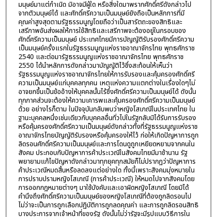
มนุษย์มาแต่กำเนิด มิอาจมีผู้ใด หรือสิ่งใดมาพรากศักดิ์ศรีดังกล่าวไป
จากตัวมนุษย์ได้ และศักดิ์ศรีความเป็นมนุษย์ยังถือเป็นหลักการที่มี
คุณค่าสูงสุดตามรัฐธรรมนูญโดยถือว่าเป็นสารัตถะของสิทธิและ
เสรีภาพอันส่งผลให้การใช้สิทธิและเสรีภาพจะต้องอยู่ในกรอบของ
ศักดิ์ศรีความเป็นมนุษย์ ประเทศไทยมีการบัญญัติรับรองศักดิ์ศรีความ
เป็นมนุษย์ครั้งแรกในรัฐธรรมนูญแห่งราชอาณาจักรไทย พุทธศักราช
2540 และต่อมารัฐธรรมนูญแห่งราชอาณาจักรไทย พุทธศักราช
2550 ได้นำหลักการดังกล่าวมาบัญญัติไว้ซึ่งสะท้อนให้เห็นว่า
รัฐธรรมนูญแห่งราชอาณาจักรไทยให้การรับรองและคุ้มครองศักดิ์ศรี
ความเป็นมนุษย์แก่บุคคลทุกคน เหตุแห่งความแตกต่างในเรื่องใดๆไม่
อาจยกขึ้นเป็นข้ออ้างให้บุคคลนั้นไร้ซึ่งศักดิ์ศรีความเป็นมนุษย์ได้ ดังนั้น
ทุกภาคส่วนจะต้องให้ความเคารพและคุ้มครองศักดิ์ศรีความเป็นมนุษย์
ด้วย อย่างไรก็ตาม ในปัจจุบันกลับพบว่าหญิงโสเภณีในประเทศไทย ใน
ฐานะบุคคลหนึ่งเช่นเดียวกับบุคคลอื่นทั่วไปในรัฐกลับมิได้รับการรับรอง
หรือคุ้มครองศักดิ์ศรีความเป็นมนุษย์ดังกล่าวทั้งที่รัฐธรรมนูญแห่งราช
อาณาจักรไทยบัญญัติรับรองหรือคุ้มครองให้ไว้ ก่อให้เกิดปัญหาการถูก
ลิดรอนศักดิ์ศรีความเป็นมนุษย์และการโดนดูถูกเหยียดหยามจากคนใน
สังคม ประกอบกับปัญหาการค้าประเวณีในสังคมไทยมีมาช้านาน รัฐ
พยายามแก้ไขปัญหาดังกล่าวมาทุกยุคทุกสมัยก็ไม่ปรากฏว่าปัญหาการ
ค้าประเวณีหมดสิ้นหรือลดลงแต่อย่างใด ทั้งนี้เพราะสังคมมุ่งหมายใน
การปราบปรามหญิงโสเภณี (การค้าประเวณี) ให้หมดไปจากสังคมโดย
การออกกฎหมายต่างๆ มาใช้บังคับและเอาผิดหญิงโสเภณี โดยมิได้
คำนึงถึงศักดิ์ศรีความเป็นมนุษย์ของหญิงโสเภณีที่ต้องถูกลิดรอนไป
ไม่ว่าจะเป็นการถูกเลือกปฏิบัติการถูกลดคุณค่า และการถูกลิดรอนสิทธิ
บางประการจากเจ้าหน้าที่ของรัฐ ดังนั้นไม่ว่ารัฐจะมีรูปแบบวิธีการใน