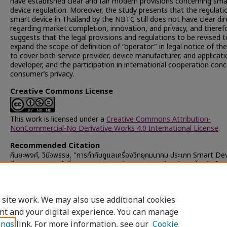
have established clear and fair modern provisions concerning sma
device regulation. Moreover, the study presents that the regulati
smart device in Thailand by the NBTC still does not have clear dir
regarding market completion, innovation, and privacy, and theref
suggests that the legal provisions and regulations to be revised t
expand the scope of definition of “operator" in legal notice of t
to cover both service provider, device manufacturer, and applicat
developer, and the participation in international cooperation con
consumer’s privacy.
Creative Commons License
This work is licensed under a
Creative Commons Attribution-
NonCommercial-No Derivative Works 4.0 International License
.
Recommended Citation
กันยะพงศ์, วินิจพรรษ, "การกำกับดูแลเครื่องวิทยุคมนาคม ประเภท Smart Dev
ศึกษาบทบาทและหน้าที่ของคณะกรรมการกิจการกระจายเสียง กิจการโทรทัศน์ แล
โทรคมนาคมแห่งชาติ" (2015).
Chulalongkorn University Theses and
Dissertations (Chula ETD)
. 40364.
https://digital.car.chula.ac.th/chulaetd/40364
 site work. We may also use additional cookies
nt and your digital experience. You can manage
ings
link. For more information, see our
Cookie