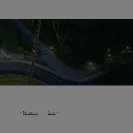
<
Previous
Next
>