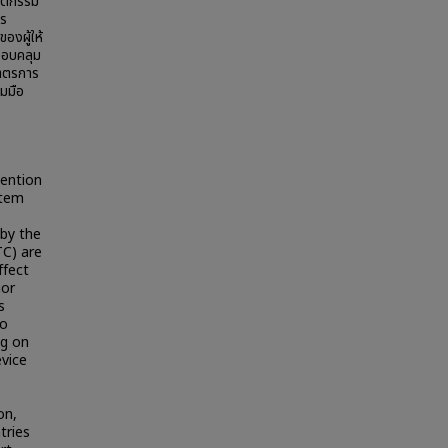
วัตกรรม
าร
งผู้ให้
รอบคลุม
มาตรการ
วมมือ
ention
stem
 by the
C) are
ffect
ior
s
io
ng on
evice
on,
tries