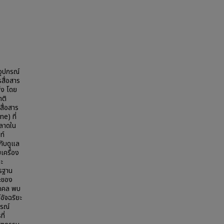
อุปกรณ์
รสื่อสาร
ึ่ง โดย
าติ
สื่อสาร
e) ที่
ตลาดใน
ท์
กับดูแล
เครื่อง
ะ
ตรฐาน
ระของ
ุคคล พบ
ัจฉริยะ
กรณ์
ี่