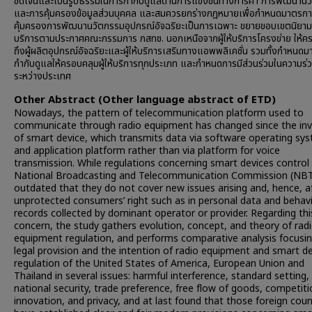
ชัดเจนและเป็นรูปธรรมในการกำกับดูแลด้านการแข่งขันทางการค้า การพัฒนาน
และการคุ้มครองข้อมูลส่วนบุคคล และสมควรยกร่างกฎหมายเพื่อกำหนดมาตรก
คุ้มครองการพัฒนานวัตกรรมอุปกรณ์อัจฉริยะเป็นการเฉพาะ ขยายขอบเขตนิยามขอ
บริการตามประกาศคณะกรรมการ กสทช. นอกเหนือจากผู้ให้บริการโครงข่าย ให้ค
ถึงผู้ผลิตอุปกรณ์อัจฉริยะและผู้ให้บริการเสริมทางแอพพลิเคชั่น รวมทั้งกำหนด
กำกับดูแลให้ครอบคลุมผู้ให้บริการทุกประเภท และกำหนดการมีส่วนร่วมในความร่
ระหว่างประเทศ
Other Abstract (Other language abstract of ETD)
Nowadays, the pattern of telecommunication platform used to
communicate through radio equipment has changed since the inv
of smart device, which transmits data via software operating sy
and application platform rather than via platform for voice
transmission. While regulations concerning smart devices control
National Broadcasting and Telecommunication Commission (NBT
outdated that they do not cover new issues arising and, hence, a
unprotected consumers’ right such as in personal data and behav
records collected by dominant operator or provider. Regarding thi
concern, the study gathers evolution, concept, and theory of rad
equipment regulation, and performs comparative analysis focusi
legal provision and the intention of radio equipment and smart d
regulation of the United States of America, European Union and
Thailand in several issues: harmful interference, standard setting,
national security, trade preference, free flow of goods, competiti
innovation, and privacy, and at last found that those foreign coun