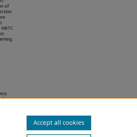
rt
on of
ection
ore
o
he NBTC
ion
cerning
ice:
ะกิจการ
Accept all cookies