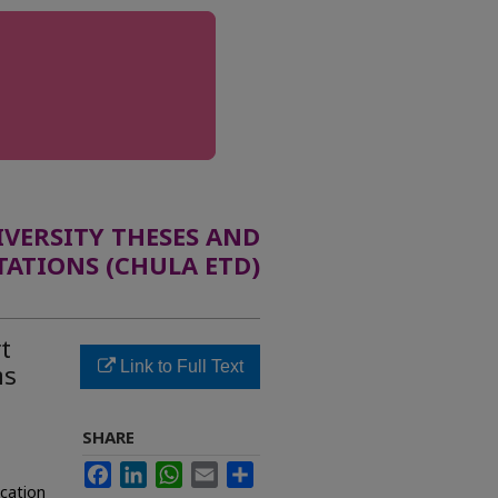
ERSITY THESES AND
TATIONS (CHULA ETD)
t
Link to Full Text
าร
SHARE
Facebook
LinkedIn
WhatsApp
Email
Share
cation