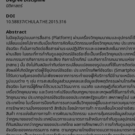
Degree Discipline
นิติศาสตร์
DOI
10.58837/CHULA.THE.2015.316
Abstract
ในปัจจุบันรูปแบบการสื่อสาร (Platform) ผ่านเครื่องวิทยุคมนาคมและอุปกรณ์ได้
เปลี่ยนแปลงไปจากเดิมเมื่อเกิดการคิดค้นนวัตกรรมเครื่องวิทยุคมนาคม ประเภท
อัจฉริยะ ที่เน้นการติดต่อสื่อสารผ่านระบบปฏิบัติการและแอพพลิเคชั่นมากกว่ากา
ผ่านเสียง ในขณะที่การกำกับดูแลอุปกรณ์อัจฉริยะซึ่งเป็นเครื่องวิทยุคมประเภทหน
คณะกรรมการกิจการกระจายเสียง กิจการโทรทัศน์ และกิจการโทรคมนาคมแห่งช
(กสทช.) นั้น ยังไม่ทันสมัยเท่าทันต่อการเปลี่ยนแปลงของรูปแบบที่ใช้ในการติดต่อ
ส่งผลให้เกิดปัญหาต่อผู้ใช้อุปกรณ์อัจฉริยะ ประเภทโทรศัพท์อัจฉริยะ (Smartphon
ได้รับความคุ้มครองยังไม่เพียงพอจากการกระทำของผู้ให้บริการที่มีอำนาจเหนือ
รูปแบบต่าง ๆ เช่น การสะสมข้อมูลส่วนบุคคลและข้อมูลเชิงพฤติกรรมผ่านโทรศัพ
อัจฉริยะ ในการนี้ผู้ศึกษาได้รวบรวมวิวัฒนาการ แนวคิด และทฤษฎีเกี่ยวกับการกำ
เครื่องวิทยุคมนาคม และวิเคราะห์เปรียบเทียบกฎหมายและเหตุผลที่ใช้ในการกำกับ
วิทยุคมนาคม ประเภทอุปกรณ์อัจฉริยะของประเทศสหรัฐอเมริกา สหภาพยุโรป แล
ประเทศไทย ในเรื่องการป้องกันการรบกวนคลื่นวิทยุของผู้อื่นและการควบคุมมา
การรักษาความมั่งคงของชาติ สิทธิประโยชน์ทางการค้า การเคลื่อนไหวอย่างอิส
สินค้า การแข่งขันทางการค้า การพัฒนานวัตกรรม และการคุ้มครองข้อมูลส่วนบ
ว่ากฎหมายของต่างประเทศมีแนวทางและมาตรการสำหรับการกำกับดูแลอุปกรณ์อ
ที่ทันสมัยมากกว่ากฎหมายของประเทศไทย ผลการศึกษาพบว่า การกำกับดูแลอุป
อัจฉริยะของคณะกรรมการ กสทช. ตามกฎหมายไทยยังขาดแนวทางและมาตรการท