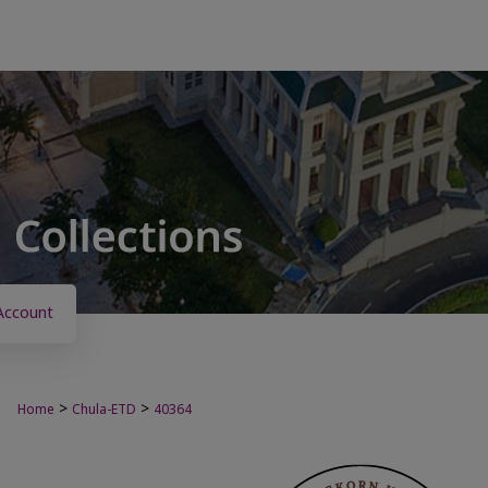
Account
>
>
Home
Chula-ETD
40364