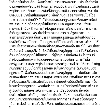
ไชส์เกิดขึ้นด้วยหลักแห่งเสรีภาพในการแสดงเจตนา แฟรนไชส์ซอร์มี
อำนาจเหนือแฟรนไชส์ซี โดยการกำหนดข้อสัญญาที่ไม่เป็นธรรมและมี
พฤติกรรมต่อต้านการแข่งขันที่ผิดกฎหมายขึ้น จากการศึกษาพบว่าใน
ปัจจุบันประเทศไทยไม่มีกฎหมายเพื่อกำกับดูแลธุรกิจแฟรนไชส์โดย
เฉพาะ ประเทศไทยใช้หลักทั่วไปในประมวลกฎหมายแพ่งและพาณิชย์
พระราชบัญญัติข้อสัญญาไม่เป็นธรรม และกฎหมายการแข่งขัน
ทางการค้าเป็นหลักในการกำกับดูแล จากการศึกษาประสบการณ์การ
กำกับดูแลธุรกิจแฟรนไชส์ต่างประเทศ อาทิ สหรัฐอเมริกา และ
สาธารณรัฐเกาหลี นั้นสามารถกำกับดูแลธุรกิจแฟรนไชส์ได้อย่างมี
ประสิทธิภาพ เนื่องจากมีบทกฎหมายที่รัดกุม อาทิ มาตรการกำหนดให้
แฟรนไชส์ซอร์เปิดเผยข้อมูลที่สำคัญของตัวเองก่อนเพื่อให้แฟรนไชส์ซี
ตัดสินใจเข้าร่วมธุรกิจ สิทธิหน้าที่ระหว่างคู่สัญญา และ ข้อห้ามในการ
กำหนดข้อสัญญาที่ไม่เป็นธรรมแก่คู่สัญญา อีกทั้งยังมีหน่วยงานที่
กำกับดูแลโดยเฉพาะ ในส่วนกฎหมายการแข่งขันทางการค้านั้น
สหรัฐอเมริกา สหภาพยุโรป และสาธารณรัฐเกาหลี ล้วนให้ความสำคัญ
กับกฎหมายฉบับนี้ อีกทั้งธุรกิจแฟรนไชส์ตกอยู่ภายใต้บทบังคับของ
กฎหมายนี้ เพื่อคุ้มครองผลประโยชน์ของคู่สัญญา และไม่เป็นการขัด
กันของนโยบายส่งเสริมเศรษฐกิจของประเทศ เพื่อเป็นการพัฒนา การ
กำกับดูแลธุรกิจแฟรนไชส์ในประเทศไทยอย่างมีประสิทธิภาพมากขึ้น
ในระหว่างที่กฎหมายแฟรนไชส์ของประเทศไทยกำลังได้รับการพัฒนา
ผู้เขียนได้นำเสนอการจัดทำแนวทาง ระเบียบข้อบังคับ ที่จะเป็น
ประโยชน์ในการกำกับดูแลธุรกิจแฟรนไชสฺทั้งหมด รวมถึงอธิบายขยาย
ความบทมาตราที่ยังมีความไม่ชัดเจน อาทิการกระทำหรือข้อสัญญาที่
เป็นการต่อต้านการแข่งขัน เพื่อความเป็นธรรมและสมควรแก่กรณีต่อ
ไป