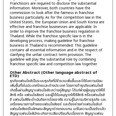
Franchisors are required to disclose the substantial
information. Moreover, both countries have the
commission to look after the fairness in franchise
business particularly. As for the competition law in the
United States, the European Union and South Korea are
effective and franchise businesses are applicable. In
order to improve the franchise business regulation in
Thailand. While the franchise specific law is in the
developing process, making guideline for franchise
business in Thailand is recommended. This guideline
contains all essential information and in the respect of
clarifying the unfair contract term provision. The
guideline will play the substantial role by combining
franchise specific law and competition law together.
Other Abstract (Other language abstract of
ETD)
ธุรกิจแฟรนไชส์เป็นระบบธุรกิจที่มีจำนวนเพิ่มขึ้นและได้รับความนิยม
เพิ่มขึ้นทั้งในประเทศไทยและต่างประเทศ โดยการทำธุรกิจแฟรนไชส์
เกิดขึ้นผ่านสัญญาแฟรนไชส์ระหว่างคู่สัญญา ได้แก่ฝ่ายผู้อนุญาตให้ใช้
สิทธิ หรือ แฟรนไชส์ซอร์ และผู้ได้รับอนุญาตให้ใช้สิทธิ หรือแฟรนไชส์
ซี แฟรนไชส์ซีจะดำเนินกิจการโดยอาศัย ความรู้ในการบริหารธุรกิจ และ
เครื่องหมายการค้าของแฟรนไชส์ซอร์ และต้องจ่ายค่าแฟรนไชส์แก่
แฟรนไชส์ซอร์ในลักษณะสัญญาต่างตอบแทน แต่ในความเป็นจริงแล้ว
สัญญาแฟรนไชส์มักจะเกิดการเสียเปรียบกันเนื่องจาก สัญญาแฟรน