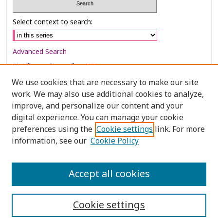
Select context to search:
Advanced Search
Notify me via email or
RSS
We use cookies that are necessary to make our site
Browse
work. We may also use additional cookies to analyze,
Collections
improve, and personalize our content and your
digital experience. You can manage your cookie
Disciplines
preferences using the
Cookie settings
link. For more
Authors
information, see our
Cookie Policy
Author Corner
Author FAQ
Accept all cookies
Cookie settings