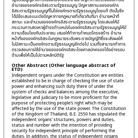
อำนาจขององค์กรอิสระตามรัฐธรรมนูญ ปัญหาสถานะขององค์กร
อิสระตามรัฐธรรมนูญที่ไม่ใช่องค์กรตามรัฐธรรมนูญโดยแท้ ดังนั้นจึง
ได้มีข้อเสนอแนะต่อปัญหาทางกฎหมายที่เกี่ยวกับที่มา อำนาจหน้าที่
สถานะ และจำนวนขององค์กรอิสระตามรัฐธรรมนูญ โดยเสนอให้มี
กระบวนการสรรหาผู้ดำรงตำแหน่งในองค์กรอิสระตามรัฐธรรมนูญให้มี
ความเชื่อมโยงกับประชาชน เสนอให้ทำการกำหนดโครงสร้าง อำนาจ
หน้าที่ขององค์กรอิสระในกฎหมายระดับพระราชบัญญัติซึ่งจะส่งผลให้
ไม่มีสถานะเป็นองค์กรตามรัฐธรรมนูญอีกต่อไป รวมทั้งสามารถทำการ
ตรวจสอบการใช้อำนาจขององค์กรอิสระโดยศาลปกครองได้อย่างรอบ
ด้านเพื่อให้เป็นไปตามหลักนิติรัฐ
Other Abstract (Other language abstract of
ETD)
Independent organs under the Constitution are entities
established to be in charge of checking the use of state
power and enhancing such duty there of under the
system of checks and balances among the executive,
legislative and judiciary to be more proficient for the
purpose of protecting people’s right which may be
affected by the use of the state power. The Constitution
of the Kingdom of Thailand, B.E. 2550 has stipulated the
independent organs’ structures, powers and duties,
status and number with the intention of providing
security for independent principle of performing the
duties. In addition, the status of independent organs