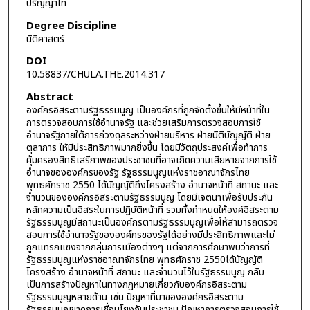
ปริญญาโท
Degree Discipline
นิติศาสตร์
DOI
10.58837/CHULA.THE.2014.317
Abstract
องค์กรอิสระตามรัฐธรรมนูญ เป็นองค์กรที่ถูกจัดตั้งขึ้นให้มีหน้าที่ใน
การตรวจสอบการใช้อำนาจรัฐ และช่วยเสริมการตรวจสอบการใช้
อำนาจรัฐภายใต้การถ่วงดุลระหว่างฝ่ายบริหาร ฝ่ายนิติบัญญัติ ฝ่าย
ตุลาการ ให้มีประสิทธิภาพมากยิ่งขึ้น โดยมีวัตถุประสงค์เพื่อทำการ
คุ้มครองสิทธิเสรีภาพของประชาชนที่อาจเกิดความเสียหายจากการใช้
อำนาจขององค์กรของรัฐ รัฐธรรมนูญแห่งราชอาณาจักรไทย
พุทธศักราช 2550 ได้บัญญัติถึงโครงสร้าง อำนาจหน้าที่ สถานะ และ
จำนวนขององค์กรอิสระตามรัฐธรรมนูญ โดยมีเจตนาเพื่อรับประกัน
หลักความเป็นอิสระในการปฏิบัติหน้าที่ รวมทั้งกำหนดให้องค์อิสระตาม
รัฐธรรมนูญมีสถานะเป็นองค์กรตามรัฐธรรมนูญเพื่อให้สามารถตรวจ
สอบการใช้อำนาจรัฐขององค์กรของรัฐได้อย่างมีประสิทธิภาพและไม่
ถูกแทรกแซงจากกลุ่มการเมืองต่างๆ แต่จากการศึกษาพบว่าการที่
รัฐธรรมนูญแห่งราชอาณาจักรไทย พุทธศักราช 2550ได้บัญญัติ
โครงสร้าง อำนาจหน้าที่ สถานะ และจำนวนไว้ในรัฐธรรมนูญ กลับ
เป็นการสร้างปัญหาในทางกฎหมายเกี่ยวกับองค์กรอิสระตาม
รัฐธรรมนูญหลายด้าน เช่น ปัญหาที่มาขององค์กรอิสระตาม
รัฐธรรมนูญขาดการเชื่อมโยงกับประชาชน ปัญหาการตรวจสอบการใช้