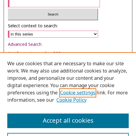
Select context to search:
Advanced Search
Notify me via email or
RSS
We use cookies that are necessary to make our site
Browse
work. We may also use additional cookies to analyze,
Collections
improve, and personalize our content and your
digital experience. You can manage your cookie
Disciplines
preferences using the
Cookie settings
link. For more
Authors
information, see our
Cookie Policy
Author Corner
Author FAQ
Accept all cookies