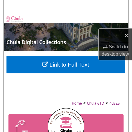
Search
Browse Collections
×
My Account
Switch to
About
desktop
view
Digital Commons Network™
Link to Full Text
>
>
Home
Chula-ETD
40328