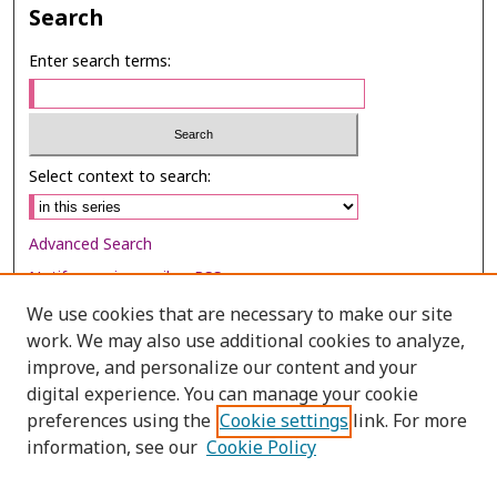
Search
Enter search terms:
Select context to search:
Advanced Search
Notify me via email or
RSS
We use cookies that are necessary to make our site
Browse
work. We may also use additional cookies to analyze,
Collections
improve, and personalize our content and your
digital experience. You can manage your cookie
Disciplines
preferences using the
Cookie settings
link. For more
Authors
information, see our
Cookie Policy
Author Corner