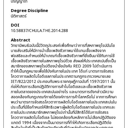
ปริญญาโท
Degree Discipline
นิติศาสตร์
DOI
10.58837/CHULA.THE.2014.288
Abstract
วิทยานิพนธ์ฉบับนี้มีวัตถุประสงค์เพื่อศึกษาว่าการที่สหภาพยุโรปมีนโย
บายส่งเสริมให้มีการนำเชื้อเพลิงชีวภาพมาใช้แทนเชื้อเพลิงจาก
ฟอสซิลและกำหนดให้นำเกณฑ์เชื้อเพลิงชีวภาพที่ยั่งยืนมาใช้กับการใช้
เชื้อเพลิงชีวภาพภายในสหภาพยุโรปด้วย ส่งผลให้ประเทศสเปนซึ่งเป็น
สมาชิกของสหภาพยุโรปต้องนำข้อบังคับ RED 2009 ไปดำเนินการ
ทำให้เป็นกฎหมายเพื่อใช้บังคับภายในประเทศ ได้แก่ มาตรการจัดสรร
โควตาการผลิตไบโอดีเซลภายในประเทศตามกฎกระทรวงหมายเลข
IET/822/2012 ประกอบกับพระราชกฤษฎีกาฉบับที่ 1597/2011 นั้น
ก่อให้เกิดการเลือกปฏิบัติทางการค้าไบโอดีเซลและเชื้อเพลิงชีวภาพ
ภายในตลาดของประเทศสเปนอย่างไร และมาตรการดังกล่าวมีความ
สอดคล้องกับกฎเกณฑ์ภายใต้องค์การการค้าโลกหรือไม่ จากการศึกษา
พบว่ามาตรการจัดสรรโควตาการผลิตไบโอดีเซลภายในประเทศสเปนใน
ประเด็นที่มีข้อกำหนดให้สิทธิเฉพาะผู้ผลิตไบโอดีเซลภายในประเทศและ
ภายในประเทศสมาชิกสหภาพยุโรปเท่านั้นที่มีสิทธิได้รับการจัดสรร
โควตาการผลิตไบโอดีเซล ไม่สอดคล้องกับหลักการไม่เลือกปฏิบัติของ
แกตต์ 1994 เนื่องจากเป็นมาตรการที่ทำให้เกิดการเลือกปฏิบัติต่อ
สินค้านำเข้าที่เป็นสินค้าชนิดเดียวกันที่มีแหล่งกำเนิดจากประเทศนอก