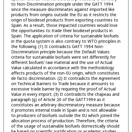
to Non-Discrimination principle under the GATT 1994
since the measure discriminates against imported like
products from origins outside the EU as it restricts the
origin of biodiesel products from exporting countries to
Spain. As a result, those impacted countries would lose
the opportunities to trade their biodiesel products in
Spain. The application of criteria for sustainable biofuels
in the quota system is also contrary to WTO principles in
the following: (1) It contradicts GATT 1994 Non-
Discrimination principle because the Default Values
criteria for sustainable biofuels were set differently for
different biofuels’ raw material and the use of Actual
Value calculated in accordance with the methodology
affects products of the non-EU origin, which constitutes
de facto discrimination. (2) It contradicts the Agreement
on Technical Barriers to Trade because it amounts to
excessive trade barrier by requiring the proof of Actual
Value in every import. (3) It contradicts the chapeau and
paragraph (g) of Article 20 of the GATT1994 as it
constitutes an arbitrary discriminatory measure because
it promotes internal trade in Spain and is not allowable
to producers of biofuels outside the EU which joined the
allocation process of production. Therefore, the criteria
of the usage of sustainable biofuels domestically should
be based on scientific justification or academic studies.