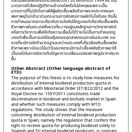
และไม่สอดคล้องกับบทนำของมาตรา 20 ของแกตต์ 1994 คือ เป็น
มาตรการที่เลือกปฏิบัติตามอำเภอใจหรือไม่มีเหตุผลเพราะเป็น
มาตรการที่ไม่เปิดโอกาสให้ผู้ผลิตเชื้อเพลิงชีวภาพจากประเทศนอก
สหภาพยุโรปเข้ามาร่วมกระบวนการจัดสรรการผลิตไบโอดีเซล ดังนั้น
การกำหนดมาตรการเกี่ยวกับการบังคับใช้กฎเกณฑ์เกี่ยวกับเชื้อเพลิง
ชีวภาพภายในประเทศจึงควรที่จะวางอยู่บนหลักฐานทางวิทยาศาสตร์
หรือทางวิชาการเพื่อให้เกิดความเชื่อมั่นได้ว่าจะไม่เป็นการกำหนดกฎ
เกณฑ์เพื่อเป็นการปกป้องคุ้มครองอุตสาหกรรมภายในประเทศ และ
ควรที่จะมีการจัดทำมาตรฐานระหว่างประเทศที่เกี่ยวข้องกับเชื้อเพลิง
ชีวภาพเพราะมีแนวโน้มว่าในอนาคตจะมีการนำเชื้อเพลิงชีวภาพมาใช้
เป็นกลไกในการจัดการกับปัญหาการเปลี่ยนแปลงสภาพภูมิอากาศมาก
ขึ้น
Other Abstract (Other language abstract of
ETD)
The purpose of this thesis is to study how measures for
distribution of internal biodiesel production quota in
accordance with Ministerial Order IET/822/2012 and the
Royal Decree no. 1597/2011 constitutes trade
discrimination in biodiesel and biofuels market in Spain
and whether such measures comply with WTO
regulations. The study shows that the measure
concerning distribution of internal biodiesel production
quota in Spain, namely the regulation that confers the
right to receive quota for producing biodiesel solely to
Spanish and EU internal biodiesel producers, is contrary