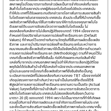
สหภาพยุโรปโดยมาตรการดังกล่าวมีผลเป็นการจำกัดแหล่งที่มาของ
สินค้าไบโอดีเซลจากประเทศผู้ส่งออกไบโอดีเซลไปยังประเทศสเปน
ทำให้ประเทศที่ได้รับผลกระทบดังกล่าวขาดโอกาสในการเสนอขายสินค้า
ไบโอดีเซลภายในตลาดของประเทศสเปน ส่วนประเด็นที่ให้นำเกณฑ์เชื้อ
เพลิงชีวภาพที่ยั่งยืนมาใช้ในการพิจารณาให้การรับรองคุณภาพไบโอ
ดีเซลภายใต้ระบบการจัดสรรโควตาการผลิตไบโอดีเซลนั้น ไม่
สอดคล้องกับหลักการไม่เลือกปฏิบัติของแกตต์ 1994 เนื่องจากการ
กำหนดค่าโดยปริยายในการลดการปล่อยก๊าซเรือนกระจก (Default
Values) ที่กำหนดไว้แตกต่างกันตามวัตถุดิบที่ใช้ในการผลิตเชื้อเพลิง
ชีวภาพ และการนำปริมาณการปล่อยก๊าซเรือนกระจกในระหว่างการ
คมนาคมขนส่งเชื้อเพลิงชีวภาพมาใช้เป็นปัจจัยหนึ่งในวิธีการคำนวณค่า
การลดการปล่อยก๊าซเรือนกระจก (Methodology) ตามที่กำหนดไว้ใน
เกณฑ์เชื้อเพลิงชีวภาพที่ยั่งยืนนั้น ก่อให้เกิดผลกระทบต่อสินค้าที่มี
แหล่งที่มาจากประเทศนอกสหภาพยุโรปทำให้เกิดการเลือกปฏิบัติโดย
พฤตินัยได้ต่อสินค้านำเข้าที่มีแหล่งกำเนิดจากประเทศนอกสหภาพ
ยุโรปและนอกจากนี้เกณฑ์เชื้อเพลิงชีวภาพที่ยั่งยืนยังถือเป็นกฎ
ระเบียบทางเทคนิคที่ไม่สอดคล้องกับความตกลง TBT เนื่องจากก่อให้
เกิดอุปสรรคทางการค้าเกินกว่าความจำเป็นในกรณีที่จะต้องใช้วิธี
พิสูจน์ค่าการลดการปล่อยก๊าซเรือนกระจกตามความเป็นจริง (Actual
Value) ในทุกครั้งที่มีการนำเข้าสินค้า และมาตรการจัดสรรโควตาการ
ผลิตไบโอดีเซลภายในประเทศสเปนไม่สอดคล้องกับข้อยกเว้นตาม
มาตรา 20 (จี) ของแกตต์ 1994 เพราะไม่เป็นมาตรการที่ทำให้เกิดผล
ควบคู่ไปกับการจำกัดการผลิตและการจำกัดการบริโภคภายในประเทศ
และยังเป็นการส่งเสริมการผลิตเชื้อเพลิงชีวภาพภายในประเทศมากขึ้น