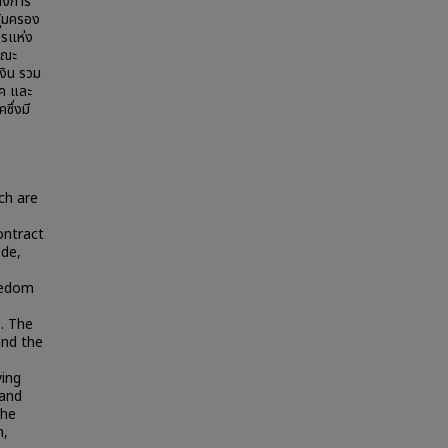
ทางการ
ุ้มครอง
ารแห่ง
คณะ
งิน รวม
ภค และ
ซึ่งมี
ch are
ontract
ode,
reedom
. The
and the
ying
 and
the
m,