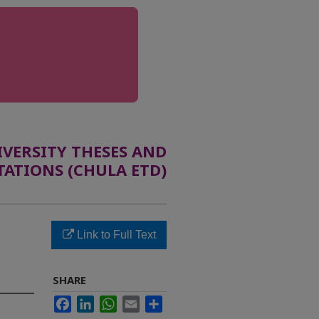
ERSITY THESES AND
TATIONS (CHULA ETD)
Link to Full Text
SHARE
Facebook
LinkedIn
WhatsApp
Email
Share