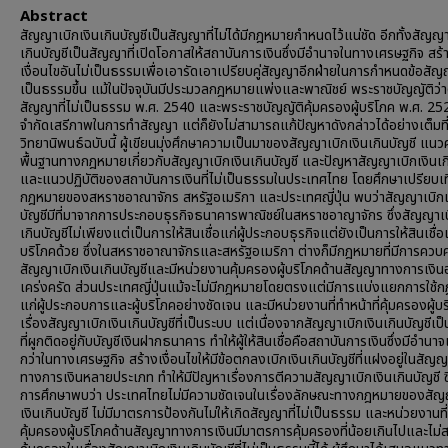
Abstract
สัญญาเบิกเงินเกินบัญชีเป็นสัญญาที่ไม่ได้มีกฎหมายกำหนดไว้แน่ชัด อีกทั้งสัญญา
เกินบัญชีเป็นสัญญาที่เปิดโอกาสให้สถาบันการเงินซึ่งมีอำนาจในทางเศรษฐกิจ สร้
เงื่อนไขอันไม่เป็นธรรมเพื่อเอารัดเอาเปรียบคู่สัญญาอีกฝ่ายในการกำหนดข้อสัญญา
เป็นธรรมขึ้น แม้ในปัจจุบันมีประมวลกฎหมายแพ่งและพาณิชย์ พระราชบัญญัติว่า
สัญญาที่ไม่เป็นธรรม พ.ศ. 2540 และพระราชบัญญัติคุ้มครองผู้บริโภค พ.ศ. 252
จำกัดเสรีภาพในการทำสัญญา แต่ก็ยังไม่สามารถแก้ปัญหาดังกล่าวได้อย่างเต็มที่
วิทยานิพนธ์ฉบับนี้ ผู้เขียนมุ่งศึกษาความเป็นมาของสัญญาเบิกเงินเกินบัญชี แน
พื้นฐานทางกฎหมายเกี่ยวกับสัญญาเบิกเงินเกินบัญชี และปัญหาสัญญาเบิกเงินเก
และแนวปฏิบัติของสถาบันการเงินที่ไม่เป็นธรรมในประเทศไทย โดยศึกษาเปรียบเท
กฎหมายของสหราชอาณาจักร สหรัฐอเมริกา และประเทศญี่ปุ่น พบว่าสัญญาเบิกเง
บัญชีมีที่มาจากการประกอบธุรกิจธนาคารพาณิชย์ในสหราชอาญาจักร ซึ่งสัญญาเบ
เกินบัญชีไม่เพียงแต่เป็นการให้สินเชื่อแก่ผู้ประกอบธุรกิจแต่ยังเป็นการให้สินเชื่อแ
บริโภคด้วย ซึ่งในสหราชอาณาจักรและสหรัฐอเมริกา ต่างก็มีกฎหมายที่มีการควบคุ
สัญญาเบิกเงินเกินบัญชีและมีหน่วยงานคุ้มครองผู้บริโภคด้านสัญญาทางการเงิน
เคร่งครัด ส่วนประเทศญี่ปุ่นแม้จะไม่มีกฎหมายโดยตรงแต่มีการแบ่งแยกการใช้
แก่ผู้ประกอบการและผู้บริโภคอย่างชัดเจน และมีหน่วยงานที่ทำหน้าที่คุ้มครองผู้บ
เรื่องสัญญาเบิกเงินเกินบัญชีที่เป็นระบบ แต่เนื่องจากสัญญาเบิกเงินเกินบัญชีเ
ที่ผูกติดอยู่กับบัญชีเงินฝากธนาคาร ทำให้ผู้ให้สินเชื่อคือสถาบันการเงินซึ่งมีอำนาจ
กว่าในทางเศรษฐกิจ สร้างเงื่อนไขให้มีข้อตกลงเบิกเงินเกินบัญชีที่แฝงอยู่ในสัญ
ทางการเงินหลายประเภท ทำให้มีปัญหาเรื่องการตีความสัญญาเบิกเงินเกินบัญชี ซ
การศึกษาพบว่า ประเทศไทยไม่มีความชัดเจนในเรื่องลักษณะทางกฎหมายของสัญ
เงินเกินบัญชี ไม่มีมาตรการป้องกันไม่ให้เกิดสัญญาที่ไม่เป็นธรรม และหน่วยงานที
คุ้มครองผู้บริโภคด้านสัญญาทางการเงินมีมาตรการคุ้มครองที่น้อยเกินไปและไม