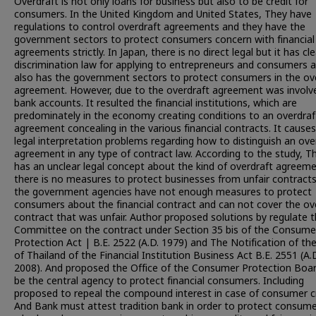
Overdraft is not only loans for business but also to be credit for
consumers. In the United Kingdom and United States, They have
regulations to control overdraft agreements and they have the
government sectors to protect consumers concern with financial
agreements strictly. In Japan, there is no direct legal but it has cle
discrimination law for applying to entrepreneurs and consumers 
also has the government sectors to protect consumers in the ov
agreement. However, due to the overdraft agreement was involv
bank accounts. It resulted the financial institutions, which are
predominately in the economy creating conditions to an overdraf
agreement concealing in the various financial contracts. It cause
legal interpretation problems regarding how to distinguish an ove
agreement in any type of contract law. According to the study, T
has an unclear legal concept about the kind of overdraft agreem
there is no measures to protect businesses from unfair contracts
the government agencies have not enough measures to protect
consumers about the financial contract and can not cover the ov
contract that was unfair. Author proposed solutions by regulate 
Committee on the contract under Section 35 bis of the Consume
Protection Act | B.E. 2522 (A.D. 1979) and The Notification of th
of Thailand of the Financial Institution Business Act B.E. 2551 (A.
2008). And proposed the Office of the Consumer Protection Boa
be the central agency to protect financial consumers. Including
proposed to repeal the compound interest in case of consumer cr
And Bank must attest tradition bank in order to protect consum