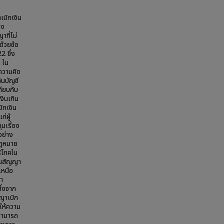
เบิกเงิน
าง
ที่ไม่
ด้วยข้อ
2 ซึ่ง
 ใน
วความคิด
ินบัญชี
ียบกับ
ินเกิน
ิกเงิน
ก่ผู้
มเรื่อง
อย่าง
กฎหมาย
ริโภคใน
ป็นสัญญา
เหนือ
ญา
ึ่งจาก
ญาเบิก
่ให้ความ
่สามารถ