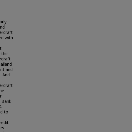
arly
and
erdraft
ed with
t
s the
rdraft
hailand
ent and
. And
erdraft
the
r
e Bank
D.
rd to
edit.
ers