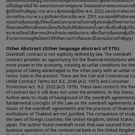
คุ้มครองในเรื่องสัญญาเบิกเงินเกินบัญชีที่ไม่เป็นธรรมนี้ได้ ผู้ศึกษาได้เสนอแนว
แก้ไขปัญหาดังนี้ คือ ออกมาตรการทางกฎหมาย โดยออกประกาศคณะกรรมการค
ผู้บริโภคด้านสัญญา ตาม พ.ร.บ.คุ้มครองผู้บริโภค พ.ศ. 2522 และประกาศธนาค
ประเทศไทย ตาม พ.ร.บ.ธุรกิจสถาบันการเงิน พ.ศ. 2551 และเสนอให้สำนักงาน
กรรมการคุ้มครองผู้บริโภคเป็นหน่วยงานกลางด้านการคุ้มครองผู้บริโภคทางการเ
ทั้งขอเสนอให้ยกเลิกดอกเบี้ยทบต้นโดยไม่ให้มีข้อตกลงนี้เฉพาะสินเชื่อเพื่อผู้บริโ
ธนาคารต้องนำสืบหากจะมีการอ้างประเพณีธนาคาร เพื่อเป็นการคุ้มครองผู้บริโภค
อำนาจทางเศรษฐกิจน้อยกว่าให้เกิดความเท่าเทียมและเป็นธรรมในการทำสัญญา
Other Abstract (Other language abstract of ETD)
Overdraft contract is not explicitly defined by law. The overdraft
contract provides an opportunity for the financial institutions whi
more power in the economy, creating an unfair conditions for the
purpose of taking advantaged to the other party with an unfair c
terms. Even in the present. There are the Civil and Commercial C
Unfair Contract Terms Act B.E. 2540 (A.D. 1997) and Consumer
Protection Act, B.E. 2522 (A.D. 1979). These laws restricts the f
of contract but it still does not solve the problems. In this thesis,
Author aims to study of background of the overdraft agreements
fundamental concepts of the Law on the overdraft agreements 
issues of the overdraft agreements and the practices of financial
institutions of Thailand are not justified. The comparison of stud
the laws of foreign countries; the United Kingdom, United States
Japan. The author found overdraft result that was sourced from 
business operation of the commercial bank in the United Kingdo