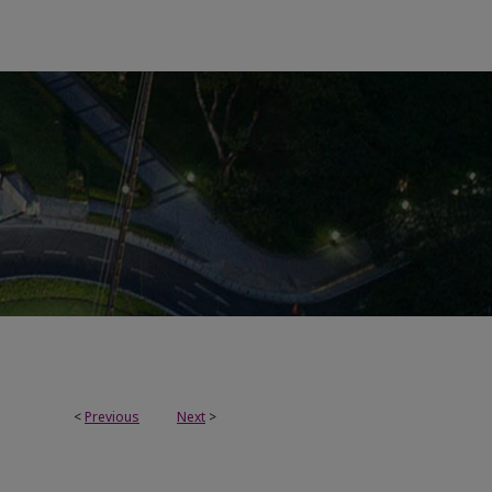
<
Previous
Next
>