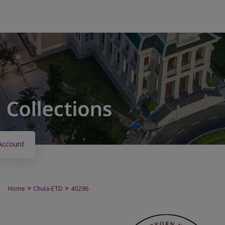
Account
>
>
Home
Chula-ETD
40296