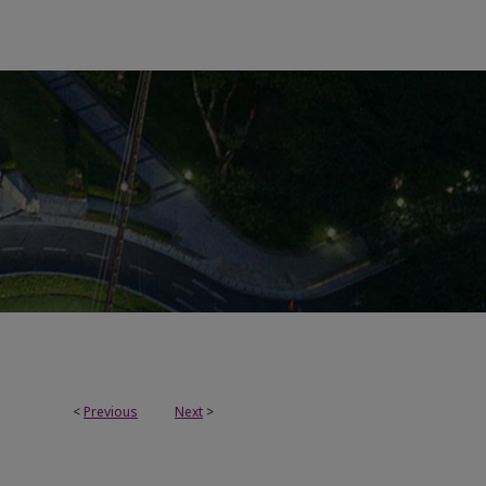
<
Previous
Next
>