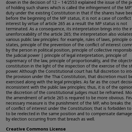
down in the decision of 12 – 14/2553 explained the issue of the p
of holding such shares which is called the infringement of the MP’
duty under the existing Constitution in that if the shares have be
before the beginning of the MP status, it is not a case of conflict
interest by virtue of article 265 as a result the MP status is not
terminated. As a consequence, its interpretation brings into the im
unenforceability of the article 265; the interpretation also violate
various public law principles: for example, rules of laws, principle o
states, principle of the prevention of the conflict of interest co
by the person in political position, principle of collective responsibi
the judicial power | principle of legal interpretation, principle of
supremacy of the law, principle of proportionality, and the objecti
constitution in the light of the inspection of the exercise of the s
power. Although the Constitutional court has full discretion to int
the provision under the Thai Constitution, that discretion must b
exercised along with the legal principles. As far as the court decisi
inconsistent with the public law principles; thus, it is of the opinio
the discretion of the constitutional judges must be reframed. Mo
the amendment of article 265 is required to be more obvious. Fina
necessary measure is the punishment of the MP, who breaks the 
of conflict of interest under the Constitution; that is forbidden to
to be reelected in the same position and to compensate damages
by election occurring from that breach as well.
Creative Commons License