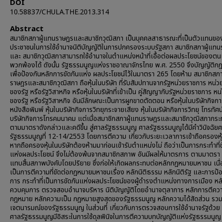
DOI
10.58837/CHULA.THE.2013.314
Abstract
สมาชิกสภาผู้แทนราษฎรและสมาชิกวุฒิสภา เป็นบุคคลสาธารณะที่เป็นตัวแทนขอ
ประชาชนในการใช้อำนาจนิติบัญญัติในการปกครองระบบรัฐสภา สมาชิกสภาผู้แท
และ สมาชิกวุฒิสภาสามารถใช้อำนาจในตำแหน่งหน้าที่เอื้อต่อผลประโยชน์ของต
พวกพ้องได้ ดังนั้น รัฐธรรมนูญแห่งราชอาณาจักรไทย พ.ศ. 2550 จึงบัญญัติก
เพื่อป้องกันหลักการขัดกันแห่ง ผลประโยชน์ไว้ในมาตรา 265 โดยห้าม สมาชิกสภา
ราษฎรและสมาชิกวุฒิสภา ถือหุ้นในบริษัท ที่รับสัมปทานจากรัฐหน่วยราชการ หน่
ของรัฐ หรือรัฐวิสาหกิจ หรือหุ้นในบริษัทที่เข้าเป็น คู่สัญญากับรัฐหน่วยราชการ ห
ของรัฐ หรือรัฐวิสาหกิจ อันมีลักษณะเป็นการผูกขาดตัดตอน หรือหุ้นในบริษัทกิจก
หนังสือพิมพ์ หุ้นในบริษัทกิจการวิทยุกระจายเสียง หุ้นในบริษัทกิจการวิทยุ โทรทัศน์
บริษัทกิจการโทรคมนาคม แต่เมื่อสมาชิกสภาผู้แทนราษฎรและสมาชิกวุฒิสภากร
ตามมาตราดังกล่าวและคดีขึ้น สู่ศาลรัฐธรรมนูญ ศาลรัฐธรรมนูญได้มีคำวินิจฉัย
รัฐธรรมนูญที่ 12-14/2553 โดยการตีความ เกี่ยวกับระยะเวลาการเข้าถือครองหุ
หากถือครองหุ้นในบริษัทต้องห้ามมาก่อนเข้ารับตำแหน่งไม่ ถือว่าเป็นการกระทำที่ข
แห่งผลประโยชน์ จึงไม่ต้องพ้นจากสมาชิกสภาพ อันมีผลให้มาตรการ ตามมาตรา
แทบสิ้นสภาพบังคับโดยปริยาย ซึ่งก่อให้เกิดผลกระทบต่อหลักกฎหมายมหาชน เนื
เป็นการตีความที่ขัดต่อกฎหมายมหาชนเรื่อง หลักนิติธรรม หลักนิติรัฐ และการป้
การ กระทำที่เป็นการขัดกันแห่งผลประโยชน์ของผู้ดำรงตำแหน่งทางการเมือง หล
ควบคุมการ ตรวจสอบอำนาจบริหาร นิติบัญญัติโดยอำนาจตุลาการ หลักการตีคว
กฎหมาย หลักความเป็น กฎหมายสูงสุดของรัฐธรรมนูญ หลักความได้สัดส่วน รวมท
เจตนารมณ์ของรัฐธรรมนูญ ในส่วนที่ เกี่ยวกับการตรวจสอบการใช้อำนาจรัฐด้วย 
ศาลรัฐธรรมนูญมีอิสระในการใช้ดุลพินิจในการตีความบทบัญญัติแห่งรัฐธรรมนูญ