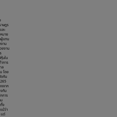
ง
นราษฎร
นและ
ฎหมาย
ผู้แทน
วยงาน
น่วยงาน
าร
หุ้นใน
ะทำการ
ศาล
้น โดย
ัดกัน
 265
่องจาก
องกัน
ักการ
าม
ั้ง
แม้ว่า
 แต่