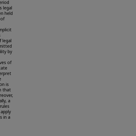
eriod
s legal
en held
 of
plicit
s
f legal
mmitted
lity by
ves of
tate
erpret
e
on is
n that
reover,
lly, a
rules
 apply
 in a