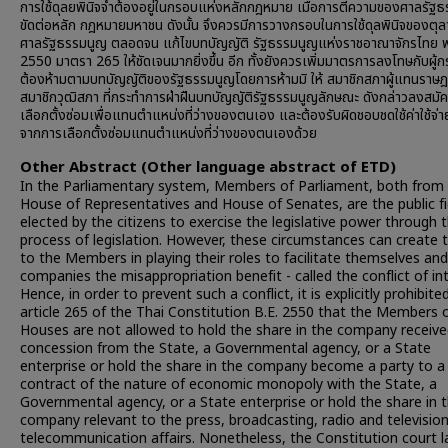
การใช้ดุลยพินิจจำต้องอยู่ในกรอบแห่งหลักกฎหมาย เมื่อการตีความของศาลรัฐ
ขัดต่อหลัก กฎหมายมหาชน ดังนั้น จึงควรมีการวางกรอบในการใช้ดุลพินิจของตุ
ศาลรัฐธรรมนูญ ตลอดจน แก้ไขบทบัญญัติ รัฐธรรมนูญแห่งราชอาณาจักรไทย พ
2550 มาตรา 265 ให้ชัดเจนมากยิ่งขึ้น อีก ทั้งยังควรเพิ่มมาตรการลงโทษกับผู้
ต้องห้ามตามบทบัญญัติของรัฐธรรมนูญโดยการห้ามมิ ให้ สมาชิกสภาผู้แทนราษ
สมาชิกวุฒิสภา ที่กระทำการฝ่าฝืนบทบัญญัติรัฐธรรมนูญลักษณะ ดังกล่าวลงสมัค
เลือกตั้งซ่อมเพื่อแทนตำแหน่งที่ว่างของตนเอง และต้องรับผิดชอบชดใช้ค่าใช้จ่าย 
จากการเลือกตั้งซ่อมแทนตำแหน่งที่ว่างของตนเองด้วย
Other Abstract (Other language abstract of ETD)
In the Parliamentary system, Members of Parliament, both from
House of Representatives and House of Senates, are the public f
elected by the citizens to exercise the legislative power through 
process of legislation. However, these circumstances can create t
to the Members in playing their roles to facilitate themselves and
companies the misappropriation benefit - called the conflict of int
Hence, in order to prevent such a conflict, it is explicitly prohibite
article 265 of the Thai Constitution B.E. 2550 that the Members 
Houses are not allowed to hold the share in the company receiv
concession from the State, a Governmental agency, or a State
enterprise or hold the share in the company become a party to a
contract of the nature of economic monopoly with the State, a
Governmental agency, or a State enterprise or hold the share in 
company relevant to the press, broadcasting, radio and televisio
telecommunication affairs. Nonetheless, the Constitution court l