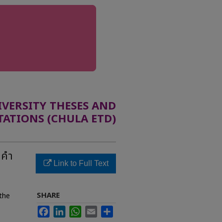
ERSITY THESES AND
TATIONS (CHULA ETD)
กคำ
Link to Full Text
SHARE
 the
Facebook
LinkedIn
WhatsApp
Email
Share