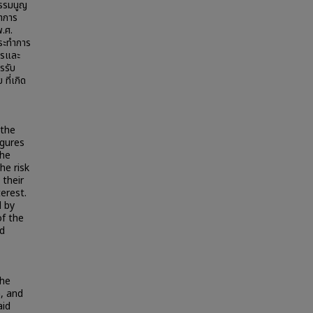
ธรรมนูญ
ลาการ
.ศ.
กระทำการ
ฎรและ
รรับ
ที่เกิด
 the
igures
the
he risk
 their
erest.
d by
of the
ed
the
n, and
aid