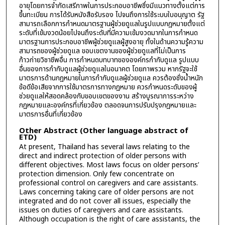
อายุโดยการจำกัดเสรีภาพในการประกอบอาชีพซึ่งมีแนวทางตั้งแต่การ
ขึ้นทะเบียน การได้รับหนังสือรับรอง ไปจนถึงการใช้ระบบใบอนุญาต รัฐ
สามารถเลือกการกำหนดมาตรฐานผู้ช่วยดูแลในรูปแบบกฎหมายตั้งแต่
ระดับที่เข้มงวดน้อยไปจนถึงระดับที่มีความเข้มงวดมากในการกำหนด
มาตรฐานการประกอบอาชีพผู้ช่วยดูแลผู้สูงอายุ ทั้งในด้านความรู้ความ
สามารถของผู้ช่วยดูแล ขอบเขตงานของผู้ช่วยดูแลที่ไม่เป็นการ
ก้าวก่ายวิชาชีพอื่น การกำหนดบทบาทขององค์กรกำกับดูแล รูปแบบ
อื่นของการกำกับดูแลผู้ช่วยดูแลในอนาคต โดยภาพรวม หากรัฐจะใช้
มาตรการด้านกฎหมายในการกำกับดูแลผู้ช่วยดูแล ควรต้องชั่งน้ำหนัก
ข้อดีข้อเสียจากการใช้มาตรการทางกฎหมาย ควรกำหนดระดับของผู้
ช่วยดูแลให้สอดคล้องกับขอบเขตของงาน สร้างบูรณาการระหว่าง
กฎหมายและองค์กรที่เกี่ยวข้อง ตลอดจนการปรับปรุงกฎหมายและ
มาตรการอื่นที่เกี่ยวข้อง
Other Abstract (Other language abstract of
ETD)
At present, Thailand has several laws relating to the
direct and indirect protection of older persons with
different objectives. Most laws focus on older persons’
protection dimension. Only few concentrate on
professional control on caregivers and care assistants.
Laws concerning taking care of older persons are not
integrated and do not cover all issues, especially the
issues on duties of caregivers and care assistants.
Although occupation is the right of care assistants, the