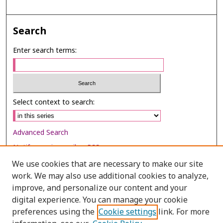
Search
Enter search terms:
Select context to search:
Advanced Search
Notify me via email or
RSS
We use cookies that are necessary to make our site
Browse
work. We may also use additional cookies to analyze,
Collections
improve, and personalize our content and your
digital experience. You can manage your cookie
Disciplines
preferences using the
Cookie settings
link. For more
Authors