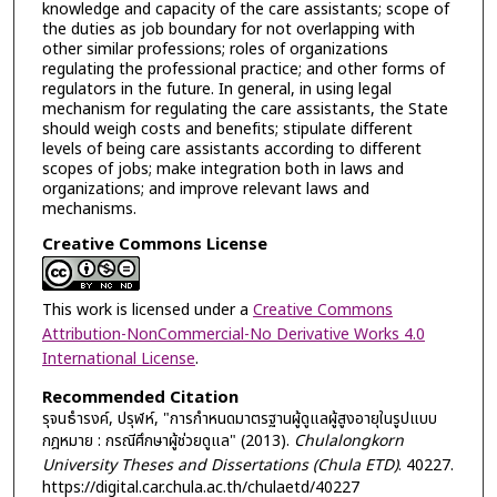
knowledge and capacity of the care assistants; scope of
the duties as job boundary for not overlapping with
other similar professions; roles of organizations
regulating the professional practice; and other forms of
regulators in the future. In general, in using legal
mechanism for regulating the care assistants, the State
should weigh costs and benefits; stipulate different
levels of being care assistants according to different
scopes of jobs; make integration both in laws and
organizations; and improve relevant laws and
mechanisms.
Creative Commons License
This work is licensed under a
Creative Commons
Attribution-NonCommercial-No Derivative Works 4.0
International License
.
Recommended Citation
รุจนธำรงค์, ปรุฬห์, "การกำหนดมาตรฐานผู้ดูแลผู้สูงอายุในรูปแบบ
กฎหมาย : กรณีศึกษาผู้ช่วยดูแล" (2013).
Chulalongkorn
University Theses and Dissertations (Chula ETD)
. 40227.
https://digital.car.chula.ac.th/chulaetd/40227