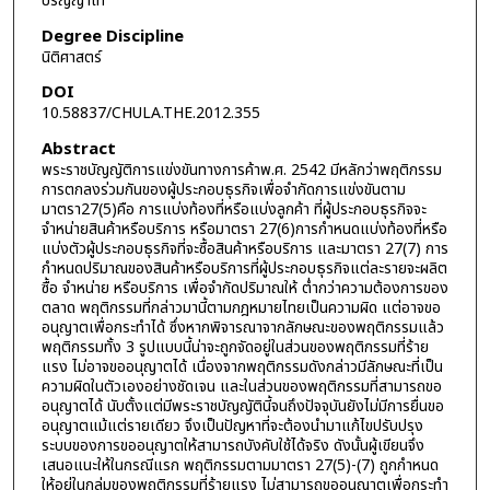
ปริญญาโท
Degree Discipline
นิติศาสตร์
DOI
10.58837/CHULA.THE.2012.355
Abstract
พระราชบัญญัติการแข่งขันทางการค้าพ.ศ. 2542 มีหลักว่าพฤติกรรม
การตกลงร่วมกันของผู้ประกอบธุรกิจเพื่อจำกัดการแข่งขันตาม
มาตรา27(5)คือ การแบ่งท้องที่หรือแบ่งลูกค้า ที่ผู้ประกอบธุรกิจจะ
จำหน่ายสินค้าหรือบริการ หรือมาตรา 27(6)การกำหนดแบ่งท้องที่หรือ
แบ่งตัวผู้ประกอบธุรกิจที่จะซื้อสินค้าหรือบริการ และมาตรา 27(7) การ
กำหนดปริมาณของสินค้าหรือบริการที่ผู้ประกอบธุรกิจแต่ละรายจะผลิต
ซื้อ จำหน่าย หรือบริการ เพื่อจำกัดปริมาณให้ ต่ำกว่าความต้องการของ
ตลาด พฤติกรรมที่กล่าวมานี้ตามกฎหมายไทยเป็นความผิด แต่อาจขอ
อนุญาตเพื่อกระทำได้ ซึ่งหากพิจารณาจากลักษณะของพฤติกรรมแล้ว
พฤติกรรมทั้ง 3 รูปแบบนี้น่าจะถูกจัดอยู่ในส่วนของพฤติกรรมที่ร้าย
แรง ไม่อาจขออนุญาตได้ เนื่องจากพฤติกรรมดังกล่าวมีลักษณะที่เป็น
ความผิดในตัวเองอย่างชัดเจน และในส่วนของพฤติกรรมที่สามารถขอ
อนุญาตได้ นับตั้งแต่มีพระราชบัญญัตินี้จนถึงปัจจุบันยังไม่มีการยื่นขอ
อนุญาตแม้แต่รายเดียว จึงเป็นปัญหาที่จะต้องนำมาแก้ไขปรับปรุง
ระบบของการขออนุญาตให้สามารถบังคับใช้ได้จริง ดังนั้นผู้เขียนจึง
เสนอแนะให้ในกรณีแรก พฤติกรรมตามมาตรา 27(5)-(7) ถูกกำหนด
ให้อยู่ในกลุ่มของพฤติกรรมที่ร้ายแรง ไม่สามารถขออนุญาตเพื่อกระทำ