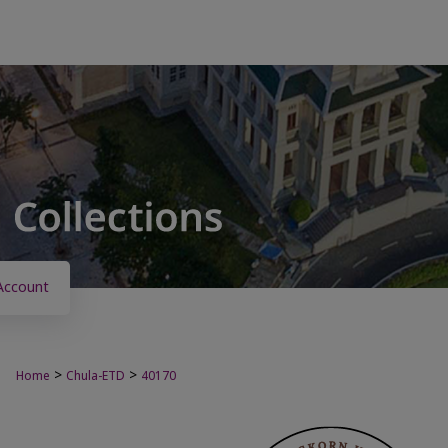
Account
>
>
Home
Chula-ETD
40170