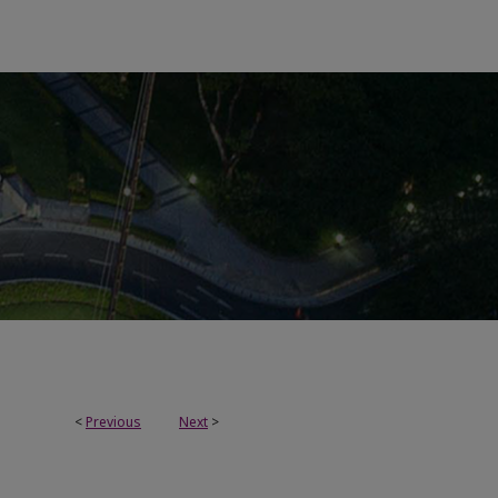
<
Previous
Next
>