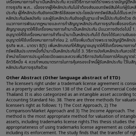
เครื่องหมายการค้ามาเป็นหลักประกัน ควรใช้วิธีการภายใต้ร่างพระราชบัญญัติหลั
ทางธุรกิจ พ.ศ... เนื่องจากผู้ให้หลักประกันไม่จำต้องส่งมอบทรัพย์สินให้แก่ผู้รับหล
ประกัน ผู้ให้หลักประกันยังคงมีสิทธิใช้สอยหาประโยชน์จากทรัพย์สินนั้นได้ในระหว
หลักประกันมีผลบังคับ และผู้รับหลักประกันยังอยู่ในฐานะเจ้าหนี้มีประกันอีกด้วย ดัง
แนวทางการพัฒนากฎหมายและการทำสัญญาหลักประกันทางธุรกิจเพื่อรองรับก
สัญญาอนุญาตให้ใช้เครื่องหมายการค้ามาเป็นหลักประกัน มีแนวทางดังต่อไปนี้ 1
อนุญาตให้ใช้เครื่องหมายการค้าที่จะนำมาเป็นหลักประกันได้ ต้องได้รับความยินยอ
อนุญาตให้ใช้เครื่องหมายการค้าก่อน 2. แก้ไขเพิ่มเติมร่างพระราชบัญญัติหลักป
ธุรกิจ พ.ศ... มาตรา 8(5) เพิ่มหลักเกณฑ์ให้สัญญาอนุญาตให้ใช้เครื่องหมายการค
ทรัพย์สินประเภทหนึ่งที่นำมาเป็นหลักประกันได้ 3. วิธีการบังคับหลักประกันควรใช้
จำหน่ายโดยการประมูลโดยเปิดเผยและควรเพิ่มวิธีการบังคับโดยการให้อนุญาตช่
อีกวิธีหนึ่ง 4. ควรกำหนดมาตรการในการคุ้มครองเจ้าหนี้ผู้รับหลักประกัน ไว้ในส
หลักประกันทางธุรกิจด้วย
Other Abstract (Other language abstract of ETD)
The licensee’s right under a trademark license agreement is cons
as a property under Section 138 of the Civil and Commercial Code
Thailand. It is also categorized as an intangible asset according t
Accounting Standard No. 38. There are three methods for valuati
licensee’s right as follows: 1) The Cost Approach, 2) The
Comparison/Market Approach and 3) The Income Approach. The 
method is the most appropriate method for valuation of intangib
assets, including trademarks license rights.This thesis studies th
appropriateness of using trademarks license agreement as collate
including its enforcement. The study finds that the transfer of rig