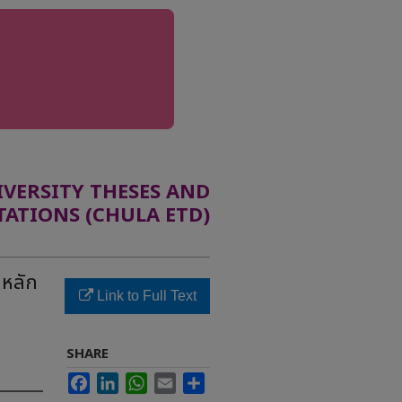
ERSITY THESES AND
TATIONS (CHULA ETD)
นหลัก
Link to Full Text
SHARE
Facebook
LinkedIn
WhatsApp
Email
Share