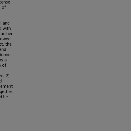
icense
s of
il and
d with
earcher
llowed
ct, the
 and
during
as a
e of
ed, 2)
d
rcement
ogether
ld be