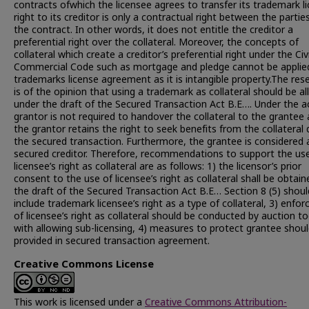
contracts ofwhich the licensee agrees to transfer its trademark l
right to its creditor is only a contractual right between the partie
the contract. In other words, it does not entitle the creditor a
preferential right over the collateral. Moreover, the concepts of
collateral which create a creditor’s preferential right under the Civ
Commercial Code such as mortgage and pledge cannot be applie
trademarks license agreement as it is intangible property.The res
is of the opinion that using a trademark as collateral should be a
under the draft of the Secured Transaction Act B.E…. Under the a
grantor is not required to handover the collateral to the grantee
the grantor retains the right to seek benefits from the collateral 
the secured transaction. Furthermore, the grantee is considered 
secured creditor. Therefore, recommendations to support the us
licensee’s right as collateral are as follows: 1) the licensor’s prior
consent to the use of licensee’s right as collateral shall be obtain
the draft of the Secured Transaction Act B.E… Section 8 (5) shoul
include trademark licensee’s right as a type of collateral, 3) enfo
of licensee’s right as collateral should be conducted by auction t
with allowing sub-licensing, 4) measures to protect grantee shou
provided in secured transaction agreement.
Creative Commons License
This work is licensed under a
Creative Commons Attribution-