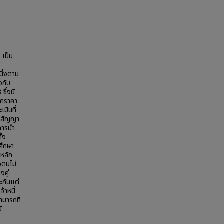
 เป็น
หนึ่งตาม
วกับ
ซึ่งมี
จากราคา
เมินที่
ในสัญญา
นการนำ
ั้ง
ศึกษา
้หลัก
อตนไม่
งคู่
ระกันแต่
้าหนี้
มารถที่
ี