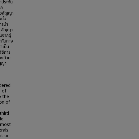
กประกัน
ัก
่างสัญญา
นั้น
ารนำ
. สัญญา
มจากผู้
ระกันทาง
้าเป็น
วิธีการ
วงด้วย
ัญญา
idered
 of
o the
on of
third
le
e most
rals,
ht or