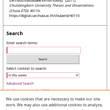
ระหว่างประเทศในข้อพิพาททางการลงทุน" (2011).
Chulalongkorn University Theses and Dissertations
(Chula ETD)
. 40110.
https://digital.car.chula.ac.th/chulaetd/40110
Search
Enter search terms:
Select context to search:
Advanced Search
Notify me via email or
RSS
We use cookies that are necessary to make our site
Browse
work. We may also use additional cookies to analyze,