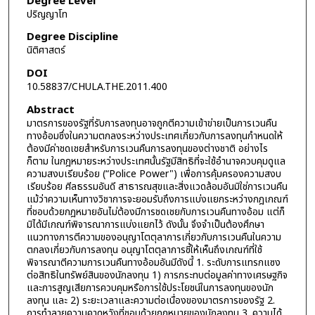
Degree Level
ปริญญาโท
Degree Discipline
นิติศาสตร์
DOI
10.58837/CHULA.THE.2011.400
Abstract
มาตรการของรัฐที่รับการลงทุนอาจถูกตีความเข้าข่ายเป็นการเวนคืน
ทางอ้อมซึ่งในความตกลงระหว่างประเทศเกี่ยวกับการลงทุนกำหนดให้
ต้องมีค่าชดเชยสำหรับการเวนคืนการลงทุนของต่างชาติ อย่างไร
ก็ตาม ในกฎหมายระหว่างประเทศนั้นรัฐมีสิทธิที่จะใช้อำนาจควบคุมดูแล
ความสงบเรียบร้อย (“Police Power") เพื่อการคุ้มครองความสงบ
เรียบร้อย ศีลธรรมอันดี สาธารณสุขและสิ่งแวดล้อมอันมิใช่การเวนคืน
แม้ว่าความเห็นทางวิชาการจะยอมรับถึงการแบ่งแยกระหว่างกฎเกณฑ์
ที่ชอบด้วยกฎหมายอันไม่ต้องมีการชดเชยกับการเวนคืนทางอ้อม แต่ก็
มิได้มีเกณฑ์พิจารณาการแบ่งแยกไว้ ดังนั้น จึงจำเป็นต้องศึกษา
แนวทางการตีความของอนุญาโตตุลาการเกี่ยวกับการเวนคืนในความ
ตกลงเกี่ยวกับการลงทุน อนุญาโตตุลาการชี้ให้เห็นถึงเกณฑ์ที่ใช้
พิจารณาตีความการเวนคืนทางอ้อมอันมีดังนี้ 1. ระดับการแทรกแซง
ต่อสิทธิในทรัพย์สินของนักลงทุน 1) การกระทบต่อมูลค่าทางเศรษฐกิจ
และการสูญเสียการควบคุมหรือการใช้ประโยชน์ในการลงทุนของนัก
ลงทุน และ 2) ระยะเวลาและความต่อเนื่องของมาตรการของรัฐ 2.
การทำลายความคาดหวังที่ชอบด้วยกฎหมายของนักลงทุน 3. ความได้