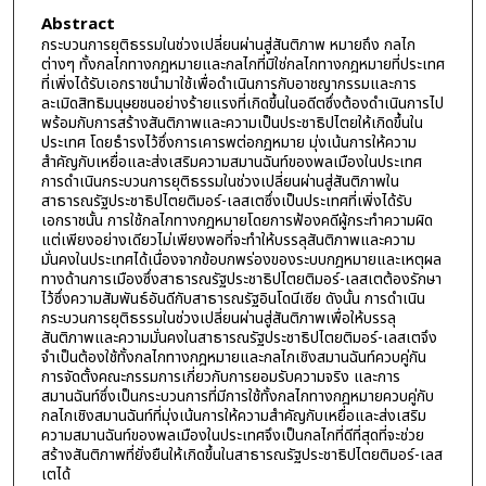
Abstract
กระบวนการยุติธรรมในช่วงเปลี่ยนผ่านสู่สันติภาพ หมายถึง กลไก
ต่างๆ ทั้งกลไกทางกฎหมายและกลไกที่มิใช่กลไกทางกฎหมายที่ประเทศ
ที่เพิ่งได้รับเอกราชนำมาใช้เพื่อดำเนินการกับอาชญากรรมและการ
ละเมิดสิทธิมนุษยชนอย่างร้ายแรงที่เกิดขึ้นในอดีตซึ่งต้องดำเนินการไป
พร้อมกับการสร้างสันติภาพและความเป็นประชาธิปไตยให้เกิดขึ้นใน
ประเทศ โดยธำรงไว้ซึ่งการเคารพต่อกฎหมาย มุ่งเน้นการให้ความ
สำคัญกับเหยื่อและส่งเสริมความสมานฉันท์ของพลเมืองในประเทศ
การดำเนินกระบวนการยุติธรรมในช่วงเปลี่ยนผ่านสู่สันติภาพใน
สาธารณรัฐประชาธิปไตยติมอร์-เลสเตซึ่งเป็นประเทศที่เพิ่งได้รับ
เอกราชนั้น การใช้กลไกทางกฎหมายโดยการฟ้องคดีผู้กระทำความผิด
แต่เพียงอย่างเดียวไม่เพียงพอที่จะทำให้บรรลุสันติภาพและความ
มั่นคงในประเทศได้เนื่องจากข้อบกพร่องของระบบกฎหมายและเหตุผล
ทางด้านการเมืองซึ่งสาธารณรัฐประชาธิปไตยติมอร์-เลสเตต้องรักษา
ไว้ซึ่งความสัมพันธ์อันดีกับสาธารณรัฐอินโดนีเซีย ดังนั้น การดำเนิน
กระบวนการยุติธรรมในช่วงเปลี่ยนผ่านสู่สันติภาพเพื่อให้บรรลุ
สันติภาพและความมั่นคงในสาธารณรัฐประชาธิปไตยติมอร์-เลสเตจึง
จำเป็นต้องใช้ทั้งกลไกทางกฎหมายและกลไกเชิงสมานฉันท์ควบคู่กัน
การจัดตั้งคณะกรรมการเกี่ยวกับการยอมรับความจริง และการ
สมานฉันท์ซึ่งเป็นกระบวนการที่มีการใช้ทั้งกลไกทางกฎหมายควบคู่กับ
กลไกเชิงสมานฉันท์ที่มุ่งเน้นการให้ความสำคัญกับเหยื่อและส่งเสริม
ความสมานฉันท์ของพลเมืองในประเทศจึงเป็นกลไกที่ดีที่สุดที่จะช่วย
สร้างสันติภาพที่ยั่งยืนให้เกิดขึ้นในสาธารณรัฐประชาธิปไตยติมอร์-เลส
เตได้