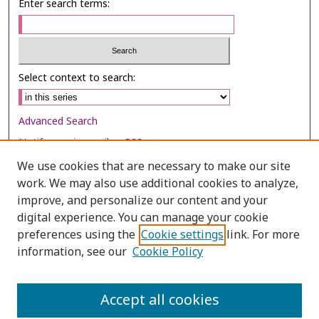
Enter search terms:
Select context to search:
Advanced Search
Notify me via email or
RSS
We use cookies that are necessary to make our site
Browse
work. We may also use additional cookies to analyze,
Collections
improve, and personalize our content and your
digital experience. You can manage your cookie
Disciplines
preferences using the
Cookie settings
link. For more
Authors
information, see our
Cookie Policy
Author Corner
Author FAQ
Accept all cookies