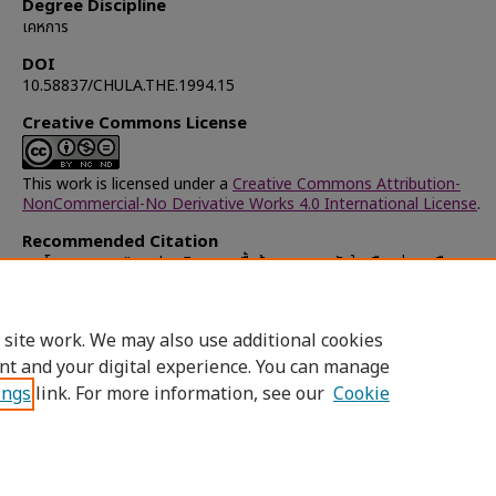
Degree Discipline
เคหการ
DOI
10.58837/CHULA.THE.1994.15
Creative Commons License
This work is licensed under a
Creative Commons Attribution-
NonCommercial-No Derivative Works 4.0 International License
.
Recommended Citation
เวทโอสถ, บุญชู, "การประเมินผลการรื้อย้ายชุมชนแออัดในเมืองสู่ชานเมือง : กร
ชุมชนอ่อนนุช" (1994).
Chulalongkorn University Theses and Dissert
(Chula ETD)
. 40034.
https://digital.car.chula.ac.th/chulaetd/40034
 site work. We may also use additional cookies
nt and your digital experience. You can manage
ings
link. For more information, see our
Cookie
Home
|
About
|
FAQ
|
My Account
|
Access
Privacy
Copyright