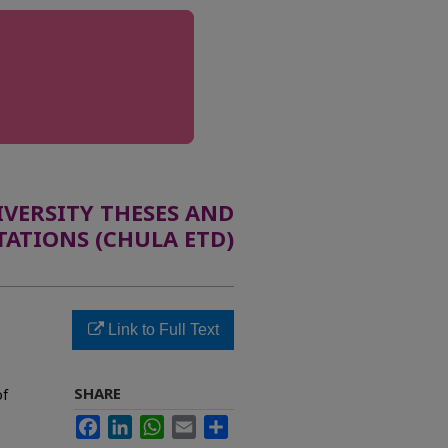
ERSITY THESES AND
TATIONS (CHULA ETD)
Link to Full Text
SHARE
of
Facebook
LinkedIn
WhatsApp
Email
Share