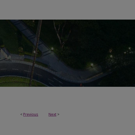
<
Previous
Next
>