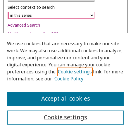
Select context to search:
Advanced Search
Notify me via email or
RSS
We use cookies that are necessary to make our site
Browse
work. We may also use additional cookies to analyze,
Collections
improve, and personalize our content and your
digital experience. You can manage your cookie
Disciplines
preferences using the
Cookie settings
link. For more
Authors
information, see our
Cookie Policy
Author Corner
Author FAQ
Accept all cookies
Cookie settings