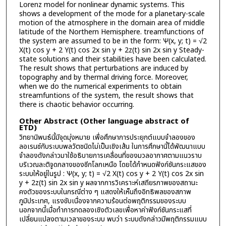
Lorenz model for nonlinear dynamic systems. This
shows a development of the mode for a planetary-scale
motion of the atmosphere in the domain area of middle
latitude of the Northern Hemisphere. treamfunctions of
the system are assumed to be in the form: Ѱ(x, y; t) = √2
X(t) cos y + 2 Y(t) cos 2x sin y + 2z(t) sin 2x sin y Steady-
state solutions and their stabilities have been calculated.
The result shows that perturbations are induced by
topography and by thermal driving force. Moreover,
when we do the numerical experiments to obtain
streamfuntions of the system, the result shows that
there is chaotic behavior occurring.
Other Abstract (Other language abstract of
ETD)
วิทยานิพนธ์นี้มีจุดมุ่งหมาย เพื่อศึกษาการประยุกต์แบบจำลองของ
ลอเรนช์กับระบบพลวัตชนิดไม่เป็นเชิงเส้น ในการศึกษานี้ได้พัฒนาแบบ
จำลองดังกล่าวมาใช้อธิบายการเคลื่อนที่ของมวลอากาศตามแนวราบ
บริเวณละติจูดกลางของซีกโลกเหนือ โดยได้กำหนดฟังก์ชันกระแสของ
ระบบให้อยู่ในรูป : Ѱ(x, y; t) = √2 X(t) cos y + 2 Y(t) cos 2x sin
y + 2z(t) sin 2x sin y ผลจากการวิเคราะห์เสถียรภาพของสถานะ
คงตัวของระบบในกรณีต่าง ๆ แสดงให้เห็นถึงอิทธิพลของสภาพ
ภูมิประเทศ, แรงขับเนื่องจากความร้อนต่อพฤติกรรมของระบบ
นอกจากนี้เมื่อทำการทดลองเชิงตัวเลขเพื่อหาค่าฟังก์ชันกระแสที่
เปลี่ยนแปลงตามเวลาของระบบ พบว่า ระบบดังกล่าวมีพฤติกรรมแบบ