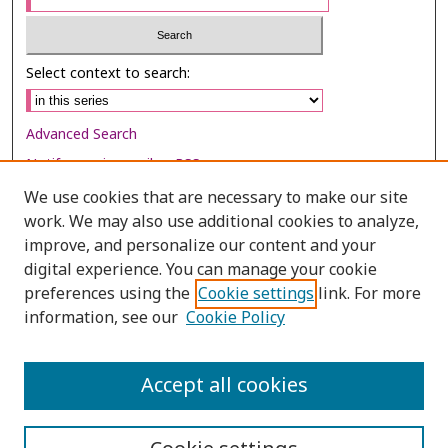
Select context to search:
Advanced Search
Notify me via email or
RSS
We use cookies that are necessary to make our site
Browse
work. We may also use additional cookies to analyze,
Collections
improve, and personalize our content and your
digital experience. You can manage your cookie
Disciplines
preferences using the
Cookie settings
link. For more
Authors
information, see our
Cookie Policy
Author Corner
Author FAQ
Accept all cookies