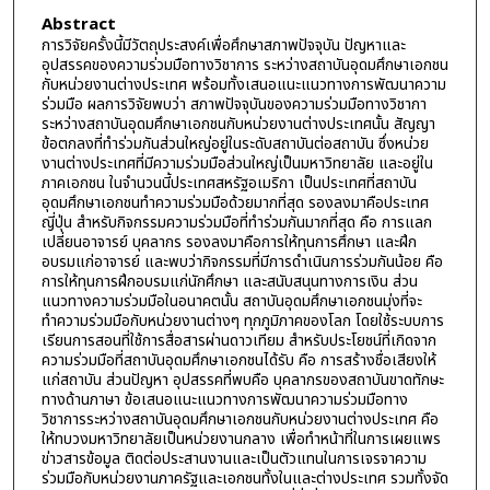
Abstract
การวิจัยครั้งนี้มีวัตถุประสงค์เพื่อศึกษาสภาพปัจจุบัน ปัญหาและ
อุปสรรคของความร่วมมือทางวิชาการ ระหว่างสถาบันอุดมศึกษาเอกชน
กับหน่วยงานต่างประเทศ พร้อมทั้งเสนอแนะแนวทางการพัฒนาความ
ร่วมมือ ผลการวิจัยพบว่า สภาพปัจจุบันของความร่วมมือทางวิชากา
ระหว่างสถาบันอุดมศึกษาเอกชนกับหน่วยงานต่างประเทศนั้น สัญญา
ข้อตกลงที่ทำร่วมกันส่วนใหญ่อยู่ในระดับสถาบันต่อสถาบัน ซึ่งหน่วย
งานต่างประเทศที่มีความร่วมมือส่วนใหญ่เป็นมหาวิทยาลัย และอยู่ใน
ภาคเอกชน ในจำนวนนี้ประเทศสหรัฐอเมริกา เป็นประเทศที่สถาบัน
อุดมศึกษาเอกชนทำความร่วมมือด้วยมากที่สุด รองลงมาคือประเทศ
ญี่ปุ่น สำหรับกิจกรรมความร่วมมือที่ทำร่วมกันมากที่สุด คือ การแลก
เปลี่ยนอาจารย์ บุคลากร รองลงมาคือการให้ทุนการศึกษา และฝึก
อบรมแก่อาจารย์ และพบว่ากิจกรรมที่มีการดำเนินการร่วมกันน้อย คือ
การให้ทุนการฝึกอบรมแก่นักศึกษา และสนับสนุนทางการเงิน ส่วน
แนวทางความร่วมมือในอนาคตนั้น สถาบันอุดมศึกษาเอกชนมุ่งที่จะ
ทำความร่วมมือกับหน่วยงานต่างๆ ทุกภูมิภาคของโลก โดยใช้ระบบการ
เรียนการสอนที่ใช้การสื่อสารผ่านดาวเทียม สำหรับประโยชน์ที่เกิดจาก
ความร่วมมือที่สถาบันอุดมศึกษาเอกชนได้รับ คือ การสร้างชื่อเสียงให้
แก่สถาบัน ส่วนปัญหา อุปสรรคที่พบคือ บุคลากรของสถาบันขาดทักษะ
ทางด้านภาษา ข้อเสนอแนะแนวทางการพัฒนาความร่วมมือทาง
วิชาการระหว่างสถาบันอุดมศึกษาเอกชนกับหน่วยงานต่างประเทศ คือ
ให้ทบวงมหาวิทยาลัยเป็นหน่วยงานกลาง เพื่อทำหน้าที่ในการเผยแพร
ข่าวสารข้อมูล ติดต่อประสานงานและเป็นตัวแทนในการเจรจาความ
ร่วมมือกับหน่วยงานภาครัฐและเอกชนทั้งในและต่างประเทศ รวมทั้งจัด