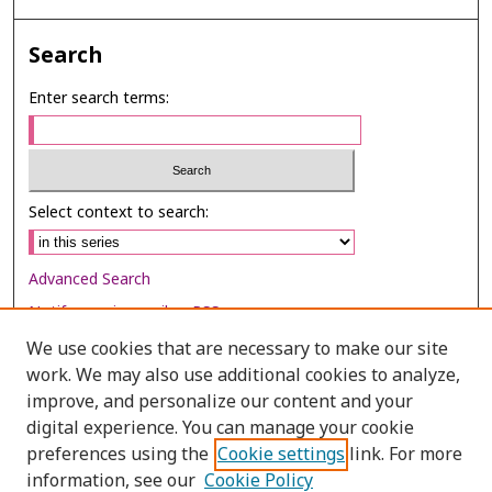
Search
Enter search terms:
Select context to search:
Advanced Search
Notify me via email or
RSS
We use cookies that are necessary to make our site
Browse
work. We may also use additional cookies to analyze,
Collections
improve, and personalize our content and your
digital experience. You can manage your cookie
Disciplines
preferences using the
Cookie settings
link. For more
Authors
information, see our
Cookie Policy