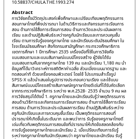
10.58837/CHULA.THE.1993.274
Abstract
การวิจัยครั้งมีวัตถุประสงค์เพื่อศึกษาและเปรียบเทียบพฤติกรรมการ
สอนภาษาไทยที่พึงปรารถนา ในด้านวิธีการและกิจกรรมการเรียนการ
สอน ด้านการใช้สื่อการเรียนการสอน ด้านการวัดและประเมินผลการ
เรียน และด้านปฏิสัมพันธ์ระหว่างครูกับนักเรียนและการควบคุมชั้น
เรียน ตามการรับรู้ของครูภาษาไทย และนักเรียนระดับมัธยมศึกษา ใน
โรงเรียนมัธยมศึกษา สังกัดกรมสามัญศึกษา กระทรวงศึกษาธิการ
เขตการศึกษา 1 ปีการศึกษา 2535 เครื่องมือที่ใช้ในการวิจัยคือ
แบบสอบถามและแบบสัมภาษณ์แบบมีโครงสร้าง ผู้วิจัยได้รับ
แบบสอบถามคืนจากครูภาษาไทย 139 คน และนักเรียน 1,180 คน นำ
ข้อมูลที่ได้มาวิเคราะห์ทางสถิติหาค่าเฉลี่ย ส่วนเบี่ยงเบนมาตรฐาน และ
ทดสอบค่าที ด้วยเครื่องคอมพิวเตอร์ โดยใช้ โปรแกรมสำเร็จรูป
SPSS-X แล้วนำเสนอในรูปตารางประกอบความเรียง และใช้แบบ
สัมภาษณ์แบบมีโครงสร้างสัมภาษณ์ครูภาษาไทยดีเด่นที่ได้รับคัดเลือก
จากกระทรวงศึกษาธิการ ระหว่าง พ.ศ.2528- 2535 จำนวน 9 คน ผล
การวิจัยสรุปได้ดังนี้ 1. ครูภาษาไทยและนักเรียนรับรู้ว่าพฤติกรรมการ
สอนด้านวิธีการและกิจกรรมการเรียนการสอน ด้านการใช้สื่อการเรียน
การสอน ด้านการวัดและประเมินผลการเรียน ด้านปฏิสัมพันธ์ระหว่าง
ครูกับนักเรียนและการควบคุมชั้นเรียน เป็นพฤติกรรมการสอนที่
ปรารถนาให้เกิดขึ้นในระดับมาก และพบว่าการ รับรู้ของครูภาษาไทยดี
เด่นเกี่ยวกับพฤติกรรมการสอนข้อที่ปรารถนาให้เกิดข้อสลดคล้องกับ
การรับรู้ของครูภาษาไทยและนักเรียน 2. เมื่อเปรียบเทียบการรับรู้
ระหว่างครูภาษาไทยกับนักเรียนพบว่า ครูภาษาไทยและนักเรียน รับรู้