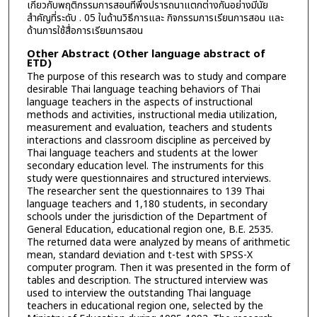
เกี่ยวกับพฤติกรรมการสอนที่พึงปรารถนาแตกต่างกันอย่างมีนัย
สำคัญที่ระดับ . 05 ในด้านวิธีการและ กิจกรรมการเรียนการสอน และ
ด้านการใช้สื่อการเรียนการสอน
Other Abstract (Other language abstract of
ETD)
The purpose of this research was to study and compare
desirable Thai language teaching behaviors of Thai
language teachers in the aspects of instructional
methods and activities, instructional media utilization,
measurement and evaluation, teachers and students
interactions and classroom discipline as perceived by
Thai language teachers and students at the lower
secondary education level. The instruments for this
study were questionnaires and structured interviews.
The researcher sent the questionnaires to 139 Thai
language teachers and 1,180 students, in secondary
schools under the jurisdiction of the Department of
General Education, educational region one, B.E. 2535.
The returned data were analyzed by means of arithmetic
mean, standard deviation and t-test with SPSS-X
computer program. Then it was presented in the form of
tables and description. The structured interview was
used to interview the outstanding Thai language
teachers in educational region one, selected by the