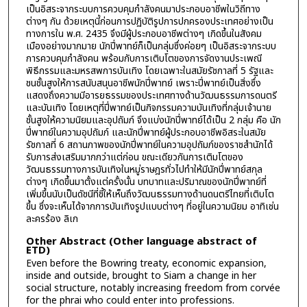
เป็นอิสระจากระบบการควบคุมกำลังคนมาประกอบอาชีพในวิถีทาง
ต่างๆ กัน ด้วยเหตุนี้ก่อนการปฏิบัติรูปการปกครองประเทศอย่างเป็น
ทางการใน พ.ศ. 2435 จึงมีผู้ประกอบอาชีพต่างๆ เกิดขึ้นในสังคม
เมืองอย่างมากมาย นักปี่พาทย์ก็เป็นกลุ่มซึ่งค่อยๆ เป็นอิสระจากระบบ
การควบคุมกำลังคน พร้อมกับการเติบโตของการจัดงานประเพณี
พิธีกรรมและมหรสพการบันเทิง โดยเฉพาะในสมัยรัชกาลที่ 5 รัฐและ
ชนชั้นสูงให้การสนับสนุนอาชีพนักปี่พาทย์ เพราะปี่พาทย์เป็นสิ่งซึ่ง
แสดงถึงความมีอารยธรรมของประเทศทางด้านวัฒนธรรมการดนตรี
และบันเทิง โดยเหตุที่ปี่พาทย์เป็นกิจกรรมความบันเทิงที่กลุ่มเจ้านาย
ชั้นสูงให้ความนิยมและอุปถัมภ์ จึงแบ่งนักปี่พาทย์ได้เป็น 2 กลุ่ม คือ นัก
ปี่พาทย์ในความอุปถัมภ์ และนักปี่พาทย์ผู้ประกอบอาชีพอิสระในสมัย
รัชกาลที่ 6 สถานภาพของนักปี่พาทย์ในความอุปถัมภ์ของราชสำนักได้
รับการส่งเสริมมากกว่าแต่ก่อน ขณะเดียวกันการเติมโตของ
วัฒนธรรมทางการบันเทิงในหมู่ราษฎรทั่วไปทำให้มีนักปี่พาทย์สกุล
ต่างๆ เกิดขึ้นมาตั้งแต่ครั้งนั้น บทบาทและปริมาณของนักปี่พาทย์ที่
เพิ่มขึ้นนับเป็นดัชนีที่ชี้ให้เห็นถึงวัฒนธรรมทางด้านดนตรีไทยที่เติบโต
ขึ้น ซึ่งจะเห็นได้จากการบันเทิงรูปแบบต่างๆ ที่อยู่ในความนิยม อาทิเช่น
ละครร้อง ลิเก
Other Abstract (Other language abstract of
ETD)
Even before the Bowring treaty, economic expansion,
inside and outside, brought to Siam a change in her
social structure, notably increasing freedom from corvée
for the phrai who could enter into professions.