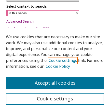
Select context to search:
Advanced Search
Notify me via email or
RSS
We use cookies that are necessary to make our site
Browse
work. We may also use additional cookies to analyze,
improve, and personalize our content and your
Collections
digital experience. You can manage your cookie
Disciplines
preferences using the
Cookie settings
link. For more
Authors
information, see our
Cookie Policy
Author Corner
Accept all cookies
Author FAQ
Cookie settings