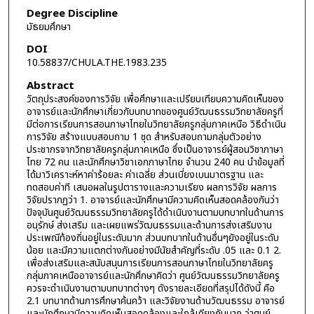
Degree Discipline
มัธยมศึกษา
DOI
10.58837/CHULA.THE.1983.235
Abstract
วัตถุประสงค์ของการวิจัย เพื่อศึกษาและเปรียบเทียบความคิดเห็นของ
อาจารย์และนักศึกษาเกี่ยวกับบทบาทของศูนย์วัฒนธรรมวิทยาลัยครูที่
มีต่อการเรียนการสอนภาษาไทยในวิทยาลัยครูกลุ่มภาคเหนือ วิธีดำเนิน
การวิจัย สร้างแบบสอบถาม 1 ชุด สำหรับสอบถามกลุ่มตัวอย่าง
ประชากรจากวิทยาลัยครูกลุ่มภาคเหนือ ซึ่งเป็นอาจารย์ผู้สอนวิชาภาษา
ไทย 72 คน และนักศึกษาวิชาเอกภาษาไทย จำนวน 240 คน นำข้อมูลที่
ได้มาวิเคราะห์หาค่าร้อยละ ค่าเฉลี่ย ส่วนเบี่ยงเบนมาตรฐาน และ
ทดสอบค่าที เสนอผลในรูปตารางและความเรียง ผลการวิจัย ผลการ
วิจัยปรากฏว่า 1. อาจารย์และนักศึกษามีความคิดเห็นสอดคล้องกันว่า
ปัจจุบันศูนย์วัฒนธรรมวิทยาลัยครูได้ดำเนินงานตามบทบาทในด้านการ
อนุรักษ์ ส่งเสริม และเผยแพร่วัฒนธรรมและด้านการส่งเสริมงาน
ประเพณีท้องถิ่นอยู่ในระดับมาก ส่วนบทบาทในด้านอื่นๆยังอยู่ในระดับ
น้อย และมีความแตกต่างกันอย่างมีนัยสำคัญที่ระดับ .05 และ 0.1 2.
เพื่อส่งเสริมและสนับสนุนการเรียนการสอนภาษาไทยในวิทยาลัยครู
กลุ่มภาคเหนืออาจารย์และนักศึกษาคิดว่า ศูนย์วัฒนธรรมวิทยาลัยครู
ควรจะดำเนินงานตามบทบาทต่างๆ ดังรายละเอียดที่สรุปได้ดังนี้ คือ
2.1 บทบาทด้านการศึกษาค้นคว้า และวิจัยงานด้านวัฒนธรรม อาจารย์
และนักศึกษามีความคิดเห็นสอดคล้องและใกล้เคียงกันมาก ว่าศูนย์