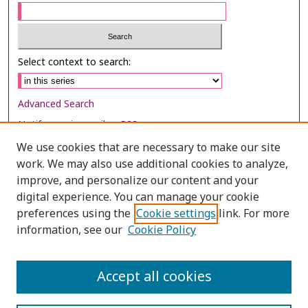
Select context to search:
Advanced Search
Notify me via email or
RSS
We use cookies that are necessary to make our site
Browse
work. We may also use additional cookies to analyze,
improve, and personalize our content and your
Collections
digital experience. You can manage your cookie
Disciplines
preferences using the
Cookie settings
link. For more
Authors
information, see our
Cookie Policy
Author Corner
Accept all cookies
Author FAQ