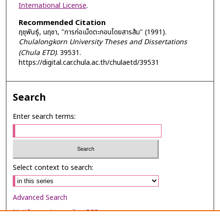
International License
.
Recommended Citation
ฤชุพันธุ์, นฤชา, "การก่อเม็ดตะกอนโดยสารส้ม" (1991).
Chulalongkorn University Theses and Dissertations
(Chula ETD)
. 39531.
https://digital.car.chula.ac.th/chulaetd/39531
Search
Enter search terms:
Select context to search:
Advanced Search
Notify me via email or
RSS