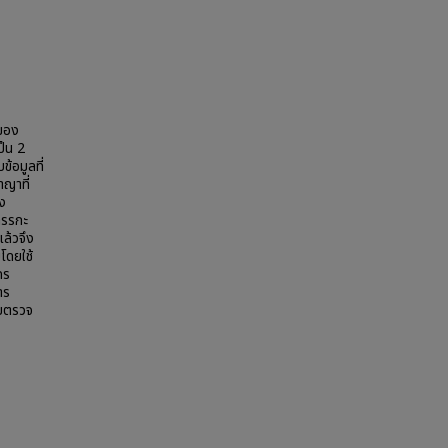
ลของ
็น 2
้อมูลที่
าญาที่
ง
ตรรกะ
ล้วจึง
โดยใช้
คร
าร
ายตรวจ