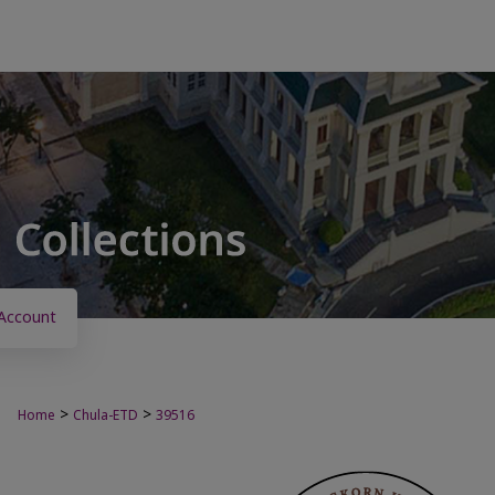
Account
>
>
Home
Chula-ETD
39516