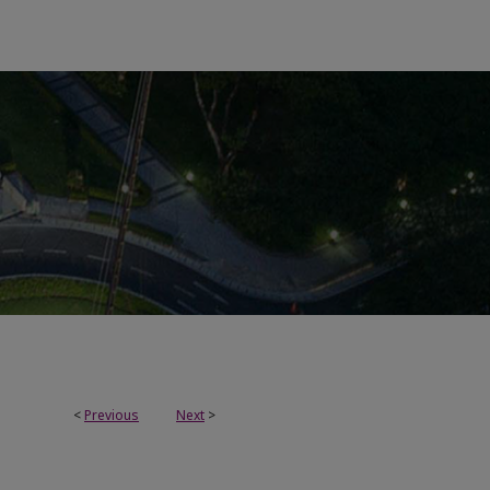
<
Previous
Next
>