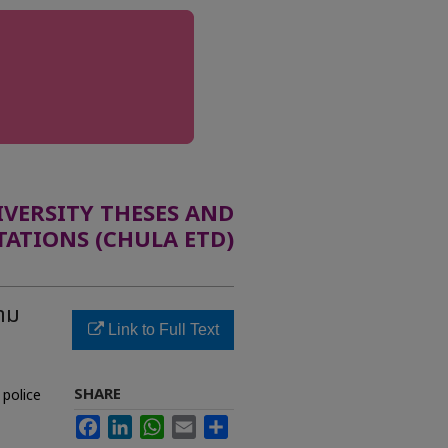
ERSITY THESES AND
TATIONS (CHULA ETD)
าม
Link to Full Text
SHARE
 police
Facebook
LinkedIn
WhatsApp
Email
Share