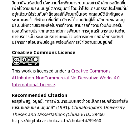
วิทยานิพนธ์ฉบับนี้ มุ่งหมายที่จะพัฒนาระบบแผงข่าวอิเล็กทรอนิกส์ขึ้น
เพื่อใช้งานบนระบบปฏิบัติการยูนิกซ์ โดยนำโปรแกรมอรรถประโยชน์ที่มี
อยู่แล้วมาใช้ร่วมกับคำสั่งเชลล์ที่พัฒนาขึ้นเอง คุณสมบัติสำคัญของ
ระบบแผงข่าวที่พัฒนาขึ้นนี้คือ มีการโต้ตอบกับผู้ใช้ในลักษณะของเมนู
มีระบบให้ความช่วยเหลือในการทำงาน สามารถทำงานร่วมกับเทอร์มิ
นอลได้หลายประเภทสะดวกต่อการพัฒนา การดูแลรักษาระบบ ในด้าน
การบริการนั้น ระบบมีบริการแผงข่าว บริการจดหมายอิเล็กทรอนิกส์
บริการถ่ายโอนแฟ้มข้อมูล พร้อมทั้งการเข้าใช้งานระบบยูนิกซ์
Creative Commons License
This work is licensed under a
Creative Commons
Attribution-NonCommercial-No Derivative Works 4.0
International License
.
Recommended Citation
จิรสุขไพสิฐ, วิบูลย์, "การพัฒนาระบบแผงข่าวอิเล็กทรอนิกส์ด้วยคำสั่ง
เบิร์นเชลล์บนระบบยูนิกส์" (1991).
Chulalongkorn University
Theses and Dissertations (Chula ETD)
. 39460.
https://digital.car.chula.ac.th/chulaetd/39460