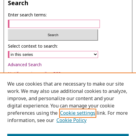
Search
Enter search terms:
Select context to search:
Advanced Search
Notify me via email or
RSS
We use cookies that are necessary to make our site
Browse
work. We may also use additional cookies to analyze,
improve, and personalize our content and your
Collections
digital experience. You can manage your cookie
Disciplines
preferences using the
Cookie settings
link. For more
Authors
information, see our
Cookie Policy
Author Corner