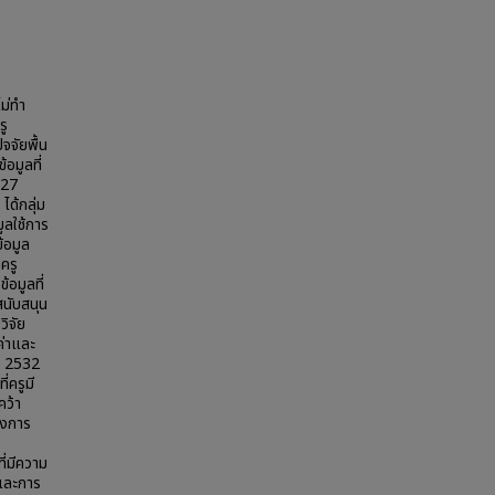
ไม่ทำ
รู
จัยพื้น
อมูลที่
 27
ได้กลุ่ม
ูลใช้การ
้อมูล
ครู
อมูลที่
สนับสนุน
วิจัย
ค่าและ
ะ 2532
่ครูมี
คว้า
รงการ
ี่มีความ
 และการ