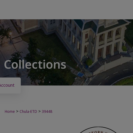
Account
>
>
Home
Chula-ETD
39448