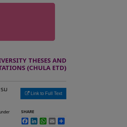
ERSITY THESES AND
TATIONS (CHULA ETD)
กรม
Link to Full Text
SHARE
under
Facebook
LinkedIn
WhatsApp
Email
Share