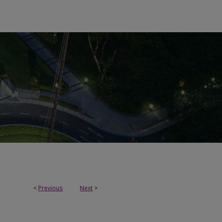
<
Previous
Next
>