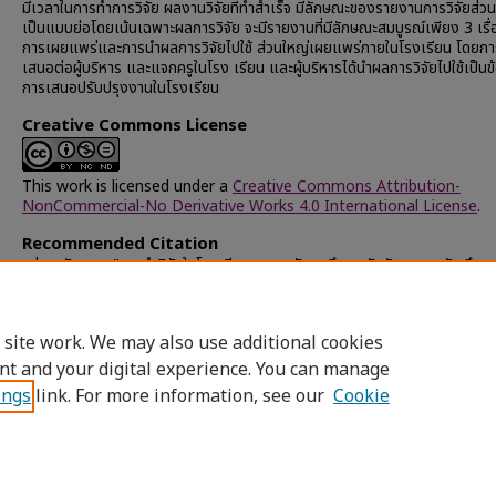
มีเวลาในการทำการวิจัย ผลงานวิจัยที่ทำสำเร็จ มีลักษณะของรายงานการวิจัยส่ว
เป็นแบบย่อโดยเน้นเฉพาะผลการวิจัย จะมีรายงานที่มีลักษณะสมบูรณ์เพียง 3 เรื่
การเผยแพร่และการนำผลการวิจัยไปใช้ ส่วนใหญ่เผยแพร่ภายในโรงเรียน โดยก
เสนอต่อผู้บริหาร และแจกครูในโรง เรียน และผู้บริหารได้นำผลการวิจัยไปใช้เป็นข
การเสนอปรับปรุงงานในโรงเรียน
Creative Commons License
This work is licensed under a
Creative Commons Attribution-
NonCommercial-No Derivative Works 4.0 International License
.
Recommended Citation
ชูช่วย, วันทนา, "การทำวิจัยในโรงเรียนของครูมัธยมศึกษา สังกัดกรมสามัญศึกษ
กรุงเทพมหานคร" (1991).
Chulalongkorn University Theses and
Dissertations (Chula ETD)
. 39448.
https://digital.car.chula.ac.th/chulaetd/39448
 site work. We may also use additional cookies
nt and your digital experience. You can manage
ings
link. For more information, see our
Cookie
Home
|
About
|
FAQ
|
My Account
|
Access
Privacy
Copyright