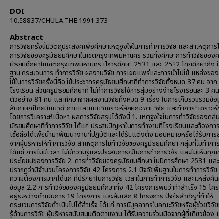
DOI
10.58837/CHULA.THE.1991.373
Abstract
การวิจัยครั้งนี้มีวัตถุประสงค์เพื่อศึกษาเหตุจูงใจในการทำการวิจัย และสาเหตุการ
การวิจัยของครูมัธยมศึกษาในเขตกรุงเทพมหานคร รวมทั้งศึกษาการทำวิจัยของค
มัธยมศึกษาในเขตกรุงเทพมหานคร ปีการศึกษา 2531 และ 2532 โดยศึกษาถึง ปัจ
ฐาน กระบวนการ ทำการวิจัย ผลงานวิจัย การเผยแพร่และการนำไปใช้ แหล่งของข้
ใช้ในการวิจัยครั้งนี้คือ ใช้ประชากรครูมัธยมศึกษาที่ทำการวิจัยทั้งหมด 37 คน จาก
โรงเรียน ส่วนครูมัธยมศึกษาที่ ไม่ทำการวิจัยใช้การสุ่มอย่างง่ายโรงเรียนละ 3 คน 
ตัวอย่าง 81 คน และศึกษาจากผลงานวิจัยทั้งหมด 9 เรื่อง ในการเก็บรวบรวมข้อม
สัมภาษณ์โดยมีแนวคำถามและแบบวิเคราะห์ลักษณะงานวิจัย และทำการวิเคราะห์ข
โดยการวิเคราะห์เนื้อหา ผลการวิจัยสรุปได้ดังนี้ 1. เหตุจูงใจในการทำวิจัยของกลุ่ม
มัธยมศึกษาที่ทำการวิจัย ได้แก่ ประสบปัญหาในการทำงานที่โรงเรียนและต้องการข้
เชื่อถือได้เพื่อนำมาพัฒนางานที่ปฏิบัติและได้รับแต่งตั้ง มอบหมายหรือได้รับการ
จากผู้บริหารให้ทำการวิจัย สาเหตุการไม่ทำวิจัยของครูมัธยมศึกษา กลุ่มที่ไม่ทำการ
ได้แก่ การไม่มีเวลา ไม่มีความรู้และประสบการณ์ในการทำการวิจัย และไม่เห็นคุณ
ประโยชน์ของการวิจัย 2. การทำวิจัยของครูมัธยมศึกษา ในปีการศึกษา 2531 แล
ปรากฏว่ามีจำนวนโครงการวิจัย 42 โครงการ 2.1 ปัจจัยพื้นฐานในการทำการวิจัย ที
ความต้องการมากได้แก่ ที่ปรึกษาในการวิจัย เวลาในการทำการวิจัย และแหล่งค้น
ข้อมูล 2.2 การทำวิจัยของครูมัธยมศึกษาทั้ง 42 โครงการพบว่าทำสำเร็จ 15 โค
อยู่ระหว่างดำเนินการ 19 โครงการ และล้มเลิก 8 โครงการ ปัจจัยสำคัญที่ทำให้
กระบวนการวิจัยดำเนินไปได้สำเร็จ ได้แก่ การมีบุคลากรในคณะวิจัยหรือผู้ช่วยวิจัยท
รู้ด้านการวิจัย ผู้บริหารสนับสนุนติดตามงาน ไต้รับความร่วมมือจากผู้ที่เกี่ยวข้อง