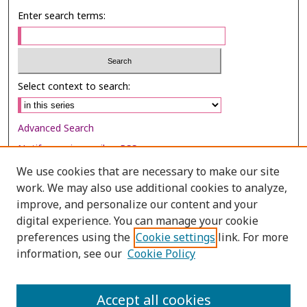
Enter search terms:
Select context to search:
Advanced Search
Notify me via email or
RSS
We use cookies that are necessary to make our site
Browse
work. We may also use additional cookies to analyze,
improve, and personalize our content and your
Collections
digital experience. You can manage your cookie
Disciplines
preferences using the
Cookie settings
link. For more
Authors
information, see our
Cookie Policy
Author Corner
Accept all cookies
Author FAQ