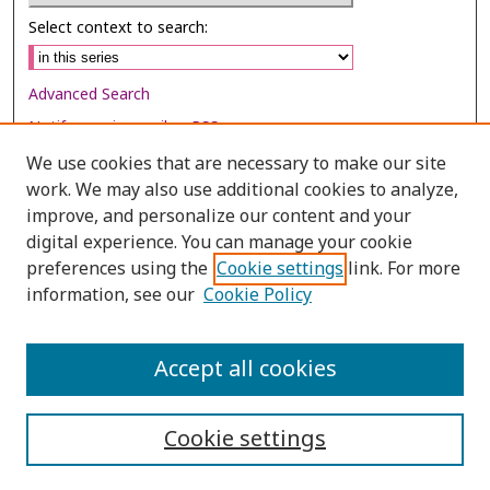
Select context to search:
Advanced Search
Notify me via email or
RSS
We use cookies that are necessary to make our site
Browse
work. We may also use additional cookies to analyze,
Collections
improve, and personalize our content and your
digital experience. You can manage your cookie
Disciplines
preferences using the
Cookie settings
link. For more
Authors
information, see our
Cookie Policy
Author Corner
Author FAQ
Accept all cookies
Cookie settings