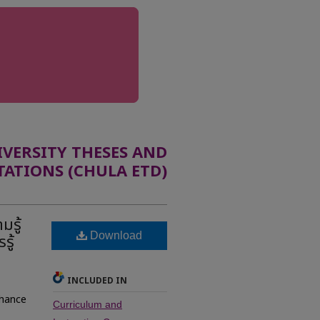
ERSITY THESES AND
TATIONS (CHULA ETD)
มรู้
Download
รู้
INCLUDED IN
nhance
Curriculum and