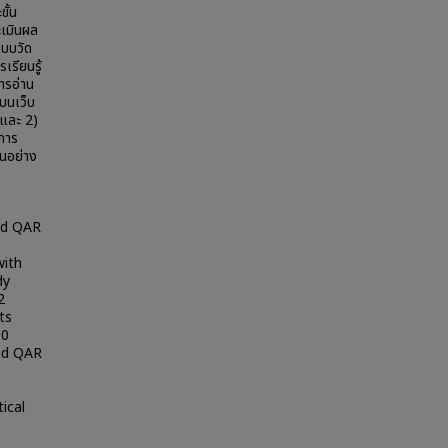
ั้น
ะเมินผล
แบบวัด
เรียนรู้
การอ่าน
บนเว็บ
 และ 2)
การ
ยนอย่าง
and QAR
with
dy
2
ts
00
nd QAR
ical