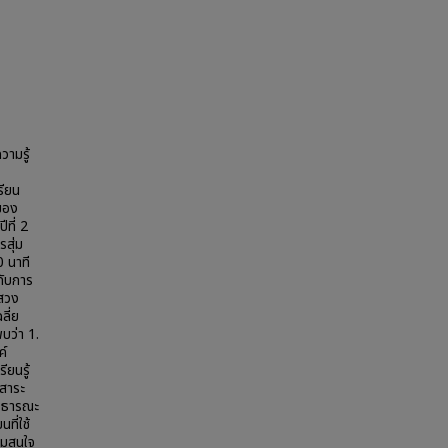
วามรู้
รียน
นของ
ีที่ 2
รสุ่ม
0 นาที
กับการ
แสวง
ลี่ย
บว่า 1.
ค์
ียนรู้
าสาระ
สาธารณะ
ี่ใช้
วามสนใจ