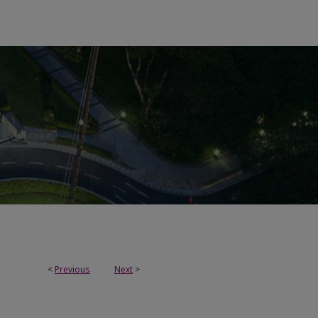
<
Previous
Next
>