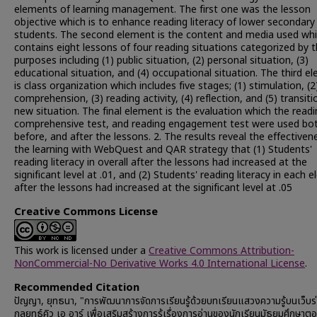
elements of learning management. The first one was the lesson
objective which is to enhance reading literacy of lower secondary
students. The second element is the content and media used wh
contains eight lessons of four reading situations categorized by 
purposes including (1) public situation, (2) personal situation, (3)
educational situation, and (4) occupational situation. The third e
is class organization which includes five stages; (1) stimulation, (2
comprehension, (3) reading activity, (4) reflection, and (5) transiti
new situation. The final element is the evaluation which the read
comprehensive test, and reading engagement test were used bo
before, and after the lessons. 2. The results reveal the effectiven
the learning with WebQuest and QAR strategy that (1) Students'
reading literacy in overall after the lessons had increased at the
significant level at .01, and (2) Students' reading literacy in each 
after the lessons had increased at the significant level at .05
Creative Commons License
This work is licensed under a
Creative Commons Attribution-
NonCommercial-No Derivative Works 4.0 International License
.
Recommended Citation
ปัญญา, ยุทธนา, "การพัฒนาการจัดการเรียนรู้ด้วยบทเรียนแสวงความรู้บนเว็บร่
กลยุทธ์คิว เอ อาร์ เพื่อเสริมสร้างการรู้เรื่องการอ่านของนักเรียนมัธยมศึกษาต