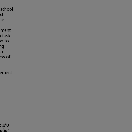
 school
ich
the
lement
) task
on to
ing
th
ess of
element
วมกับ
อนต้น"