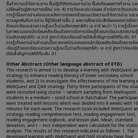
ขั้นทำความเข้าใจภาระงาน ขั้นปฏิบัติกิจกรรมการอ่าน ขั้นสะท้อนผลการทำงาน และข
เปลี่ยนผ่านสู่สถานการณ์ใหม่ และ 4) การวัดและประเมินผล ดำเนินการวัดและปร
การรู้เรื่องการอ่านก่อนและหลังการทดลองด้วยแบบวัดความเข้าใจการอ่าน และ
ความผูกพันกับการอ่าน ที่ผู้วิจัยสร้างขึ้น 2. ผลการศึกษาประสิทธิผลของการจัดการ
ด้วยบทเรียนแสวงความรู้บนเว็บร่วมกับกลยุทธ์คิว เอ อาร์ พบว่า 1) การรู้เรื่อง
ในภาพรวมของนักเรียนหลังเรียนด้วยการจัดการเรียนรู้ด้วยบทเรียนแสวงความรู้
ร่วมกับกลยุทธ์คิว เอ อาร์ สูงกว่าก่อนเรียนอย่างมีนัยสำคัญทางสถิติที่ระดับ .01
การรู้เรื่องการอ่านจำแนกเป็นรายองค์ประกอบของนักเรียนหลังเรียนด้วยการจัด
เรียนรู้ด้วยบทเรียนแสวงความรู้บนเว็บร่วมกับกลยุทธ์คิว เอ อาร์ สูงกว่าก่อนเรี
มีนัยสำคัญทางสถิติที่ระดับ .01
Other Abstract (Other language abstract of ETD)
This research is aimed 1) to develop a learning with WebQuest 
strategy to enhance reading literacy of lower secondary school
students, and 2) to investigate the effectiveness of the learning 
WebQuest and QAR strategy. Thirty-three participants of the stu
were recruited using cluster – random sampling from Mathayom 
students in a medium – sized school in Ratchaburi. The participan
were treated with lessons which was divided into 8 weeks with 1
minutes for each week. The research tools included WebQuest a
strategy, reading comprehensive test, reading engagement test,
reading engagement logbook, and lesson plan. Mean, standard
deviation, and t – test independent were calculated for the statist
analysis. The results of this research indicated as follows: 1. The
developed learning with WebQuest and QAR strategy have four