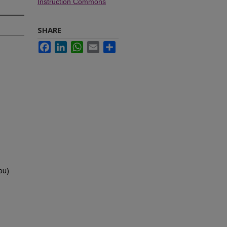
Instruction Commons
SHARE
Facebook
LinkedIn
WhatsApp
Email
Share
อน)