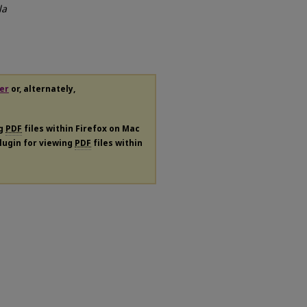
la
er
or, alternately,
ng
PDF
files within Firefox on Mac
plugin for viewing
PDF
files within