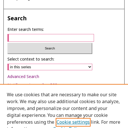
Search
Enter search terms:
Select context to search:
Advanced Search
Notify me via email or
RSS
We use cookies that are necessary to make our site
Browse
work. We may also use additional cookies to analyze,
Collections
improve, and personalize our content and your
digital experience. You can manage your cookie
Disciplines
preferences using the
Cookie settings
link. For more
Authors