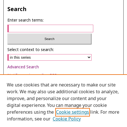
Search
Enter search terms:
Select context to search:
Advanced Search
Notify me via email or
RSS
We use cookies that are necessary to make our site
Browse
work. We may also use additional cookies to analyze,
Collections
improve, and personalize our content and your
digital experience. You can manage your cookie
Disciplines
preferences using the
Cookie settings
link. For more
Authors
information, see our
Cookie Policy