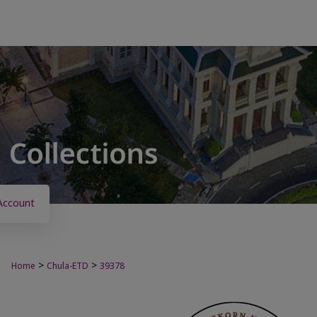
Account
>
>
Home
Chula-ETD
39378