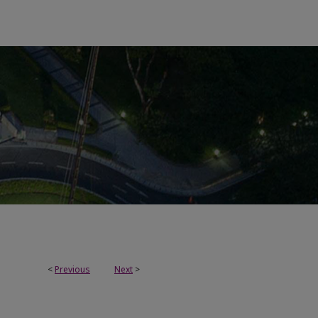
<
Previous
Next
>