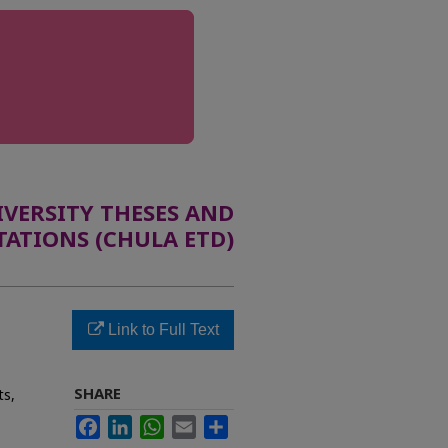
ERSITY THESES AND
TATIONS (CHULA ETD)
Link to Full Text
SHARE
ts,
Facebook
LinkedIn
WhatsApp
Email
Share