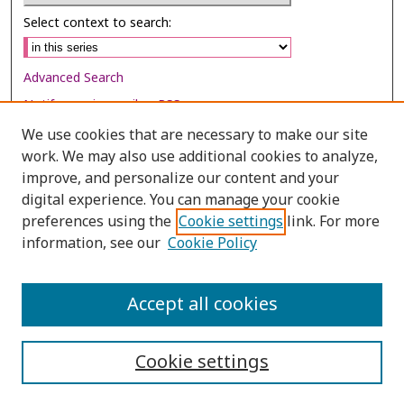
Select context to search:
Advanced Search
Notify me via email or
RSS
We use cookies that are necessary to make our site
Browse
work. We may also use additional cookies to analyze,
Collections
improve, and personalize our content and your
digital experience. You can manage your cookie
Disciplines
preferences using the
Cookie settings
link. For more
Authors
information, see our
Cookie Policy
Author Corner
Author FAQ
Accept all cookies
Cookie settings