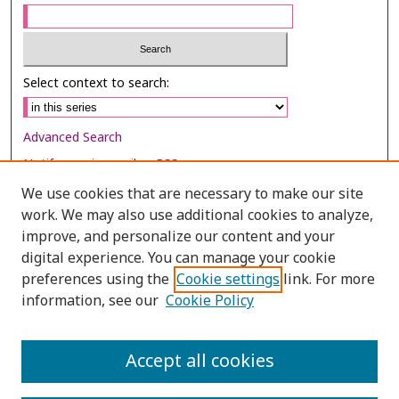
Select context to search:
Advanced Search
Notify me via email or
RSS
We use cookies that are necessary to make our site
Browse
work. We may also use additional cookies to analyze,
Collections
improve, and personalize our content and your
digital experience. You can manage your cookie
Disciplines
preferences using the
Cookie settings
link. For more
Authors
information, see our
Cookie Policy
Author Corner
Author FAQ
Accept all cookies